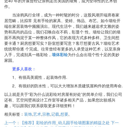
近40 年的开展曾经让涂鸦走出美国的墙角，成为全球性的艺术创
作。
当涂鸦风行全球，成为一种时髦的时分，这股风潮开端席卷家
居范畴，比拟常 见有手绘的家具、瓷砖、饰品、布艺。如今墙绘开
端在家居装饰中频频演出。现代生活中，我们越来越追求文雅的姿
势和高尚的品位，我们召唤自在不羁，彰显个 性。墙绘让我们的墙
面不再拘泥于某一种整体作风，它的表现方式多种多样。卫生间想
要卡通？厨房想要写实？卧室想要写意？客厅想要古风？墙绘艺术
统统帮你逐 个完成。往常曾经有更多的人承受这种艺术，以至亲身
入手，完成别具一格彩绘，
墙体彩绘
为什么会出现个性十足的美妙
家园。
更多人喜欢：
1、有很高美观性，起装饰作用.
2、有很好的防水性，可以大大增加木质建筑屋构件的使用寿命.
以上就是关于“彩为什么说彩绘对房屋有好处”的简单介绍，我们公司
还有、艺空间壁画设计工作室等诸多相关产品，如果您比较感兴
趣，可以跟我们联系获取更多详细资料！
相关标签：
装饰
,
艺术
,
宗教
,
记载
,
想要
,
上一个：【推荐】彩绘的作用_幼儿园手绘墙图案的精益之处
下一