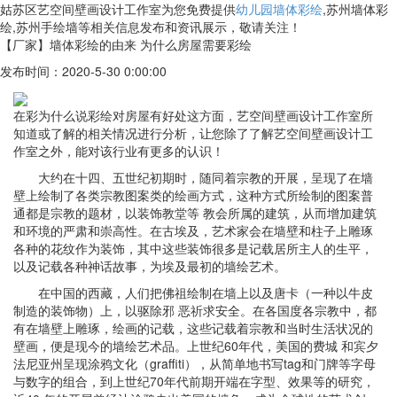
姑苏区艺空间壁画设计工作室为您免费提供
幼儿园墙体彩绘
,苏州墙体彩
绘,苏州手绘墙等相关信息发布和资讯展示，敬请关注！
【厂家】墙体彩绘的由来 为什么房屋需要彩绘
发布时间：2020-5-30 0:00:00
在彩为什么说彩绘对房屋有好处这方面，艺空间壁画设计工作室所
知道或了解的相关情况进行分析，让您除了了解艺空间壁画设计工
作室之外，能对该行业有更多的认识！
大约在十四、五世纪初期时，随同着宗教的开展，呈现了在墙
壁上绘制了各类宗教图案类的绘画方式，这种方式所绘制的图案普
通都是宗教的题材，以装饰教堂等 教会所属的建筑，从而增加建筑
和环境的严肃和崇高性。在古埃及，艺术家会在墙壁和柱子上雕琢
各种的花纹作为装饰，其中这些装饰很多是记载居所主人的生平，
以及记载各种神话故事，为埃及最初的墙绘艺术。
在中国的西藏，人们把佛祖绘制在墙上以及唐卡（一种以牛皮
制造的装饰物）上，以驱除邪 恶祈求安全。在各国度各宗教中，都
有在墙壁上雕琢，绘画的记载，这些记载着宗教和当时生活状况的
壁画，便是现今的墙绘艺术品。上世纪60年代，美国的费城 和宾夕
法尼亚州呈现涂鸦文化（graffiti），从简单地书写tag和门牌等字母
与数字的组合，到上世纪70年代前期开端在字型、效果等的研究，