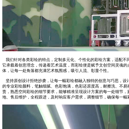
我们针对各类彩绘的特点，定制多元化、个性化的彩绘方案，适配不同
它承载着创意理念，传递着艺术温度，而彩绘便是赋予文创空间灵魂的
体，让每一处角落都充满艺术氛围感，吸引人流、彰显个性。
坚持原创设计拒绝抄袭，让每一幅彩绘都融入独特的创意与巧思，设计
的专业彩绘颜料，笔触细腻、色彩饱满，色彩还原度高，耐擦洗、不易
责，熟悉空间彩绘的细节要求，能够精准呈现设计方案的每一处细节，
地、售后维护，全程跟进，及时响应客户需求，调整细节，确保每一幅