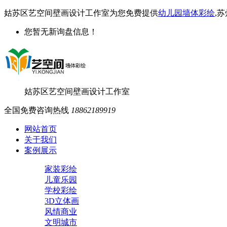
姑苏区艺空间壁画设计工作室为您免费提供
幼儿园墙体彩绘
,
您暂无新询盘信息！
姑苏区艺空间壁画设计工作室
全国免费咨询热线
18862189919
网站首页
关于我们
案例展示
家装彩绘
儿童乐园
学校彩绘
3D立体画
风情商业
文明城市