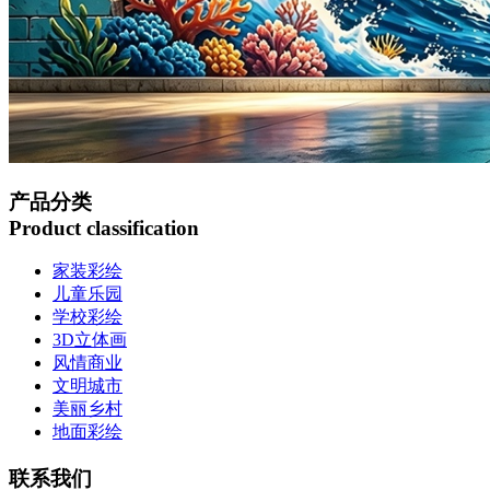
产品分类
Product classification
家装彩绘
儿童乐园
学校彩绘
3D立体画
风情商业
文明城市
美丽乡村
地面彩绘
联系我们