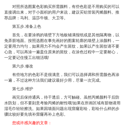
对照所选图案色彩购买所需颜料，有些色彩是不用购买的可以
直接调出来，对于小面积的用户来说，建议买铝管装丙烯颜料。推
荐品牌：马利、温莎牛顿、大卫等。
第五步.准备上色
首先，在要涂鸦的墙壁下方地板铺满报纸或是其他隔离物，以
免弄脏地面。按照选图在事先画好的图案轮廓的墙壁上涂颜料，一
定要用力均匀，如果用力不均会产生斑纹，如果以产生斑纹请不要
心急，可以再涂一遍盖住原来的斑纹，在涂色过程中一定要耐心，
一定要记住慢工出细活哦!
第六步.修改
有些地方的色彩不是很满意，我们可以选择调和所需颜色再涂
一遍，不过这种方法我们建议最好少用，尽量一次完成。
第七步.维护
画完后保持通风，待干透后，方可触碰。虽然丙烯颜料干后防
水防划，但不要刻意考验丙烯的耐性哦!如果在所画区域有脏物请用
湿毛巾轻轻擦洗。如果因墙面问题出现窟窿彩绘，彩绘什么样的步
骤比较好要先填补窟窿再补上色彩。
您或许感兴趣的文章：