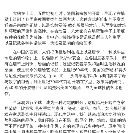
大约在十四、五世纪初期时，随同着宗教的开展，呈现了在墙
壁上绘制了各类宗教图案类的绘画方式，这种方式所绘制的图案普
通都是宗教的题材，以装饰教堂等 教会所属的建筑，从而增加建筑
和环境的严肃和崇高性。在古埃及，艺术家会在墙壁和柱子上雕琢
各种的花纹作为装饰，其中这些装饰很多是记载居所主人的生平，
以及记载各种神话故事，为埃及最初的墙绘艺术。
在中国的西藏，人们把佛祖绘制在墙上以及唐卡（一种以牛皮
制造的装饰物）上，以驱除邪 恶祈求安全。在各国度各宗教中，都
有在墙壁上雕琢，绘画的记载，这些记载着宗教和当时生活状况的
壁画，便是现今的墙绘艺术品。上世纪60年代，美国的费城 和宾夕
法尼亚州呈现涂鸦文化（graffiti），从简单地书写tag和门牌等字母
与数字的组合，到上世纪70年代前期开端在字型、效果等的研究，
近40 年的开展曾经让涂鸦走出美国的墙角，成为全球性的艺术创
作。
当涂鸦风行全球，成为一种时髦的时分，这股风潮开端席卷家
居范畴，比拟常 见有手绘的家具、瓷砖、饰品、布艺。如今墙绘开
端在家居装饰中频频演出。现代生活中，我们越来越追求文雅的姿
势和高尚的品位，我们召唤自在不羁，彰显个 性。墙绘让我们的墙
面不再拘泥于某一种整体作风，它的表现方式多种多样。卫生间想
要卡通？厨房想要写实？卧室想要写意？客厅想要古风？墙绘艺术