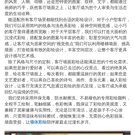
的风景、人物、动物，还是您钟爱的图案、纹样、文字，都能通过
画师的巧手，跃然客厅墙面之上，让客厅成为您个人审美与生活态
度的生动诠释。
能适配所有客厅场景都能找到合适的彩绘设计。对于小户型客厅，
我们可以采用简约的线条与浅色系彩绘，延伸空间视觉感，让小巧
的客厅显得通透而宽敞；对于大平层客厅，我们可以打造大面积的
沉浸式彩绘，搭配复杂的图案与丰富的色彩，彰显空间的大气与质
感，让客厅成为居家空间的“视觉焦点”我们可以利用楼梯墙面、挑高
墙面，打造错落有致的彩绘设计，丰富空间层次，让整个客厅更具
设计感与艺术感。
除了风格与尺寸的定制，客厅墙面彩绘还能满足您的个性化需求。
如果您是旅行爱好者，可以将自己去过的心仪景点、看过的绝美风
景，绘在客厅墙面上，每次看到，都能重温旅行的美好；如果您是
文艺爱好者，可以将自己喜欢的诗句、画作、音乐元素，融入彩绘
设计，让客厅充满文艺气息通过彩绘的形式呈现，让客厅成为承载
回忆与温情的空间。
我们坚持采用环保无毒、防水耐擦洗、不易褪色的专用彩绘颜料，
全程手工绘制，笔触细腻，色彩饱满，既保证了彩绘的美观度，又
兼顾了居家健康与实用性。无论是日常清洁，还是孩子不小心涂
鸦，只需用湿抹布轻轻擦拭，便能恢复洁净，无需担心色彩脱落、
墙面受损，让
墙体彩绘
陪伴家庭走过漫长岁月。