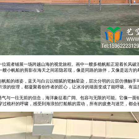
位观者铺展一场跨越山海的视觉旅程。画中一艘多桅帆船正迎着长风破
一艘小帆船的剪影在海天之间若隐若现，像是同路的旅伴，又像是远方的
与帆船的雄姿，蓝天与白云以细腻的笔触晕染，层次分明的云层仿佛触手
片浪的纹理，都凝聚着创作者的匠心，让冰冷的墙面变成了能呼吸、有温
气与一往无前的信念，海洋象征着广阔、包容与无限的可能。它像一面
穿过桅杆的呼啸，感受到海浪拍打船舷的震动，所有的疲惫与迷茫，都会