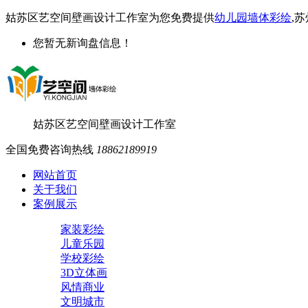
姑苏区艺空间壁画设计工作室为您免费提供
幼儿园墙体彩绘
,
您暂无新询盘信息！
姑苏区艺空间壁画设计工作室
全国免费咨询热线
18862189919
网站首页
关于我们
案例展示
家装彩绘
儿童乐园
学校彩绘
3D立体画
风情商业
文明城市