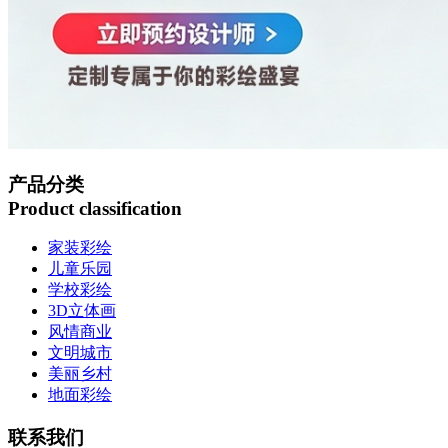
产品分类
Product classification
家装彩绘
儿童乐园
学校彩绘
3D立体画
风情商业
文明城市
美丽乡村
地面彩绘
联系我们