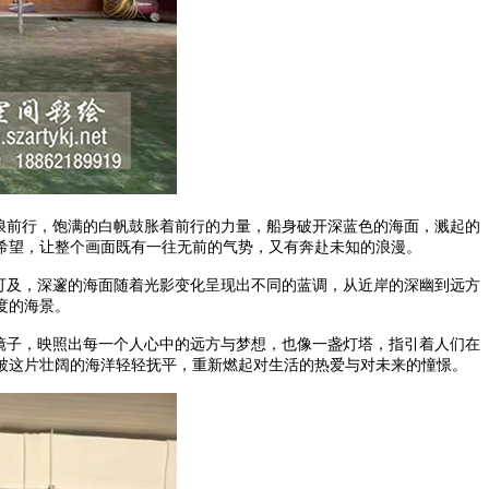
浪前行，饱满的白帆鼓胀着前行的力量，船身破开深蓝色的海面，溅起的
希望，让整个画面既有一往无前的气势，又有奔赴未知的浪漫。
可及，深邃的海面随着光影变化呈现出不同的蓝调，从近岸的深幽到远方
度的海景。
镜子，映照出每一个人心中的远方与梦想，也像一盏灯塔，指引着人们在
被这片壮阔的海洋轻轻抚平，重新燃起对生活的热爱与对未来的憧憬。