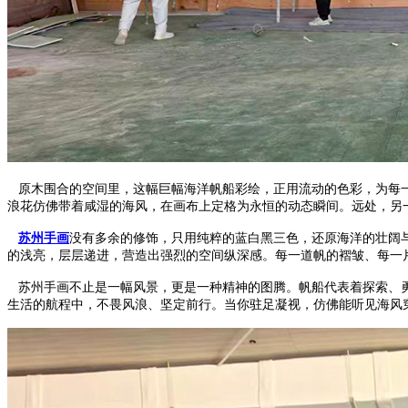
原木围合的空间里，这幅巨幅海洋帆船彩绘，正用流动的色彩，为每一
浪花仿佛带着咸湿的海风，在画布上定格为永恒的动态瞬间。远处，另
苏州手画
没有多余的修饰，只用纯粹的蓝白黑三色，还原海洋的壮阔
的浅亮，层层递进，营造出强烈的空间纵深感。每一道帆的褶皱、每一
苏州手画不止是一幅风景，更是一种精神的图腾。帆船代表着探索、勇
生活的航程中，不畏风浪、坚定前行。当你驻足凝视，仿佛能听见海风