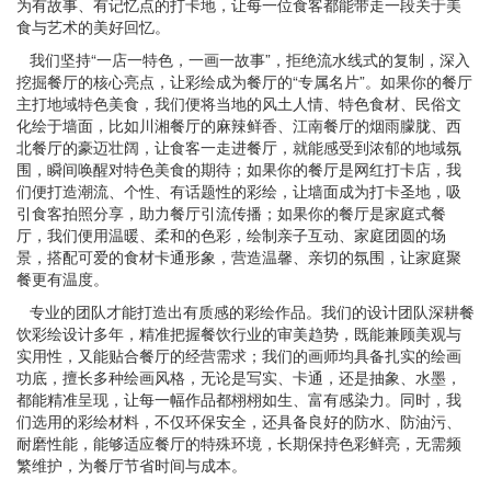
为有故事、有记忆点的打卡地，让每一位食客都能带走一段关于美
食与艺术的美好回忆。
我们坚持“一店一特色，一画一故事”，拒绝流水线式的复制，深入
挖掘餐厅的核心亮点，让彩绘成为餐厅的“专属名片”。如果你的餐厅
主打地域特色美食，我们便将当地的风土人情、特色食材、民俗文
化绘于墙面，比如川湘餐厅的麻辣鲜香、江南餐厅的烟雨朦胧、西
北餐厅的豪迈壮阔，让食客一走进餐厅，就能感受到浓郁的地域氛
围，瞬间唤醒对特色美食的期待；如果你的餐厅是网红打卡店，我
们便打造潮流、个性、有话题性的彩绘，让墙面成为打卡圣地，吸
引食客拍照分享，助力餐厅引流传播；如果你的餐厅是家庭式餐
厅，我们便用温暖、柔和的色彩，绘制亲子互动、家庭团圆的场
景，搭配可爱的食材卡通形象，营造温馨、亲切的氛围，让家庭聚
餐更有温度。
专业的团队才能打造出有质感的彩绘作品。我们的设计团队深耕餐
饮彩绘设计多年，精准把握餐饮行业的审美趋势，既能兼顾美观与
实用性，又能贴合餐厅的经营需求；我们的画师均具备扎实的绘画
功底，擅长多种绘画风格，无论是写实、卡通，还是抽象、水墨，
都能精准呈现，让每一幅作品都栩栩如生、富有感染力。同时，我
们选用的彩绘材料，不仅环保安全，还具备良好的防水、防油污、
耐磨性能，能够适应餐厅的特殊环境，长期保持色彩鲜亮，无需频
繁维护，为餐厅节省时间与成本。