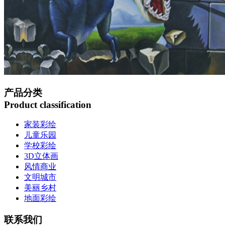
产品分类
Product classification
家装彩绘
儿童乐园
学校彩绘
3D立体画
风情商业
文明城市
美丽乡村
地面彩绘
联系我们