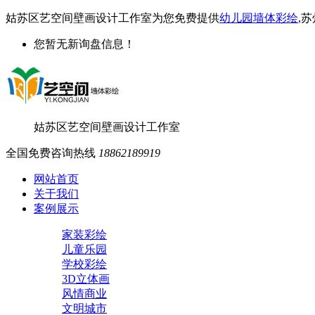
姑苏区艺空间壁画设计工作室为您免费提供
幼儿园墙体彩绘
,
您暂无新询盘信息！
姑苏区艺空间壁画设计工作室
全国免费咨询热线
18862189919
网站首页
关于我们
案例展示
家装彩绘
儿童乐园
学校彩绘
3D立体画
风情商业
文明城市