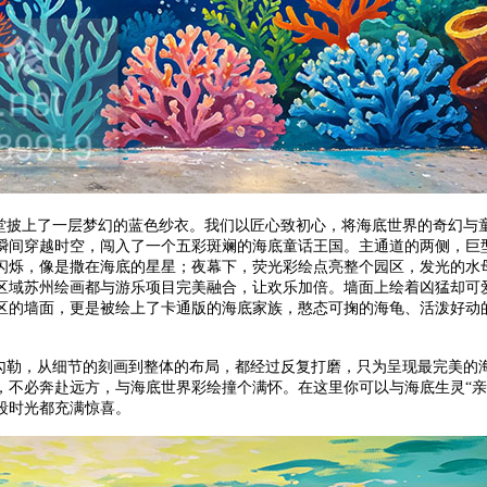
披上了一层梦幻的蓝色纱衣。我们以匠心致初心，将海底世界的奇幻与
瞬间穿越时空，闯入了一个五彩斑斓的海底童话王国。主通道的两侧，巨
闪烁，像是撒在海底的星星；夜幕下，荧光彩绘点亮整个园区，发光的水
区域苏州绘画都与游乐项目完美融合，让欢乐加倍。墙面上绘着凶猛却可
区的墙面，更是被绘上了卡通版的海底家族，憨态可掬的海龟、活泼好动的
勒，从细节的刻画到整体的布局，都经过反复打磨，只为呈现最完美的
，不必奔赴远方，与海底世界彩绘撞个满怀。在这里你可以与海底生灵“亲
段时光都充满惊喜。