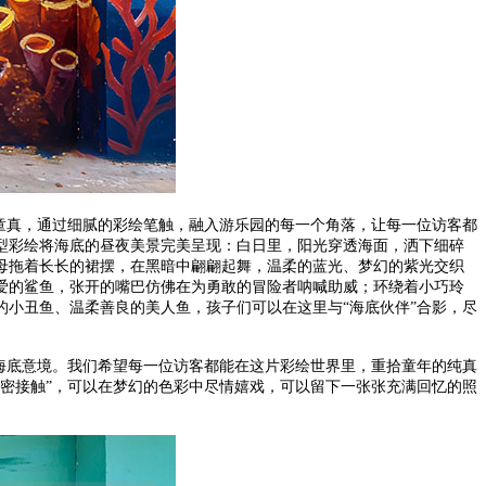
童真，通过细腻的彩绘笔触，融入游乐园的每一个角落，让每一位访客都
型彩绘将海底的昼夜美景完美呈现：白日里，阳光穿透海面，洒下细碎
母拖着长长的裙摆，在黑暗中翩翩起舞，温柔的蓝光、梦幻的紫光交织
爱的鲨鱼，张开的嘴巴仿佛在为勇敢的冒险者呐喊助威；环绕着小巧玲
小丑鱼、温柔善良的美人鱼，孩子们可以在这里与“海底伙伴”合影，尽
海底意境。我们希望每一位访客都能在这片彩绘世界里，重拾童年的纯真
密接触”，可以在梦幻的色彩中尽情嬉戏，可以留下一张张充满回忆的照