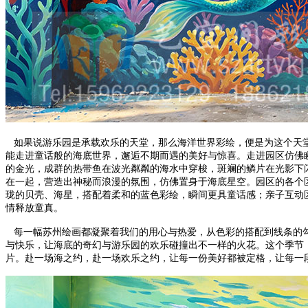
如果说游乐园是承载欢乐的天堂，那么海洋世界彩绘，便是为这个天堂
能走进童话般的海底世界，邂逅不期而遇的美好与惊喜。走进园区仿佛
的金光，成群的热带鱼在波光粼粼的海水中穿梭，斑斓的鳞片在光影下
在一起，营造出神秘而浪漫的氛围，仿佛置身于海底星空。园区的各个
珑的贝壳、海星，搭配着柔和的蓝色彩绘，瞬间更具童话感；亲子互动
情释放童真。
每一幅苏州绘画都凝聚着我们的用心与热爱，从色彩的搭配到线条的勾
与快乐，让海底的奇幻与游乐园的欢乐碰撞出不一样的火花。这个季节
片。赴一场海之约，赴一场欢乐之约，让每一份美好都被定格，让每一