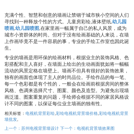
充满个性、智慧和创意的墙画让禁锢于城市狭小空间的人们
寻找到一种释放个性的方式。儿童房彩绘,液体壁纸,
幼儿园
喷画
,
幼儿园喷图
,在家里画一幅属于自己的私人风景，成为
城市小资群体的时尚。但对于没有绘画基础的人来说，在墙
上作画毕竟不是一件容易的事，专业的手绘工作室也因此诞
生。
专业的墙画是用环保的绘画材料，根据业主的装饰风格、色
彩搭配和主人喜好，在墙面上绘出的生动画面犹如将一幅幅
流动的风景定格在墙壁上。墙画不但具有很好的装饰效果，
独有的画面也体现了主人的时尚品位。手绘作品的每一笔、
每一个色彩都是有个性的，一般会在绘画前根据房间的整体
风格、色调来选择尺寸、图案、颜色及造型。为避免出现墙
画泛滥、图案重复的问题，手绘师会根据不同的家居风格设
计不同的图案，以保证每位业主墙画的独有性。
相关标签：
电视机背景彩绘
,
彩绘电视机背景墙价格
,
彩绘电视机背景
墙批发
,
上一个：苏州电视背景墙设计
下一个：电视机背景墙效果图