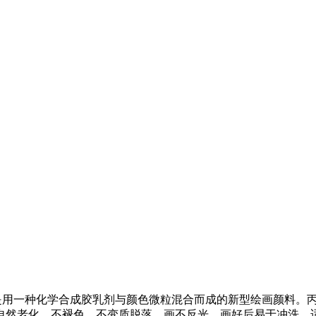
一种化学合成胶乳剂与颜色微粒混合而成的新型绘画颜料。丙烯
自然老化，不褪色，不变质脱落，画不反光，画好后易于冲洗，