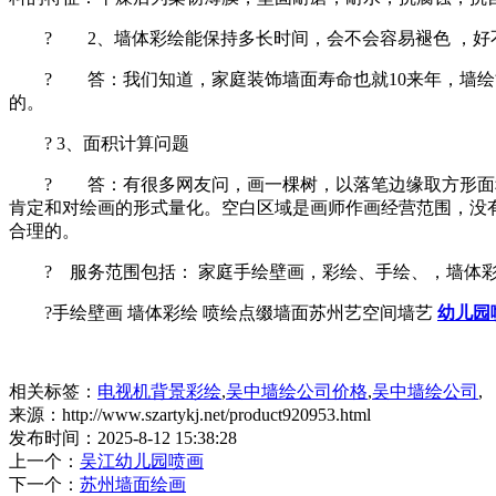
? 2、墙体彩绘能保持多长时间，会不会容易褪色 ，好不
? 答：我们知道，家庭装饰墙面寿命也就10来年，墙绘能
的。
? 3、面积计算问题
? 答：有很多网友问，画一棵树，以落笔边缘取方形面积
肯定和对绘画的形式量化。空白区域是画师作画经营范围，没
合理的。
? 服务范围包括： 家庭手绘壁画，彩绘、手绘、，墙体彩
?手绘壁画 墙体彩绘 喷绘点缀墙面苏州艺空间墙艺
幼儿园
相关标签：
电视机背景彩绘
,
吴中墙绘公司价格
,
吴中墙绘公司
,
来源：http://www.szartykj.net/product920953.html
发布时间：2025-8-12 15:38:28
上一个：
吴江幼儿园喷画
下一个：
苏州墙面绘画