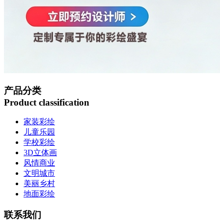
产品分类
Product classification
家装彩绘
儿童乐园
学校彩绘
3D立体画
风情商业
文明城市
美丽乡村
地面彩绘
联系我们