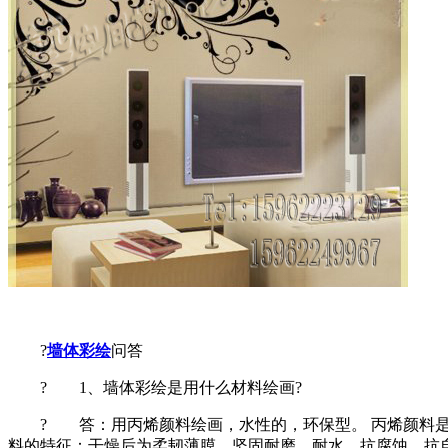
?
墙体彩绘
问答
? 1、墙体彩绘是用什么材料绘画?
? 答：用丙烯颜料绘画，水性的，环保型。 丙烯颜料是用
料的特征：干燥后为柔韧薄膜，坚固耐磨，耐水，抗腐蚀，抗