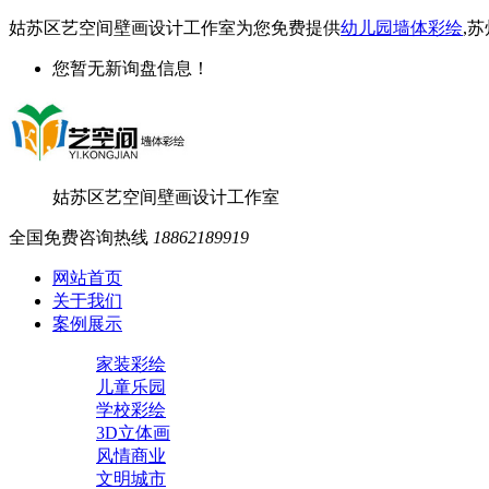
姑苏区艺空间壁画设计工作室为您免费提供
幼儿园墙体彩绘
,
您暂无新询盘信息！
姑苏区艺空间壁画设计工作室
全国免费咨询热线
18862189919
网站首页
关于我们
案例展示
家装彩绘
儿童乐园
学校彩绘
3D立体画
风情商业
文明城市