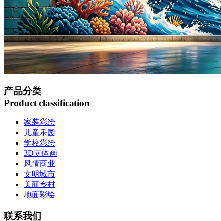
产品分类
Product classification
家装彩绘
儿童乐园
学校彩绘
3D立体画
风情商业
文明城市
美丽乡村
地面彩绘
联系我们