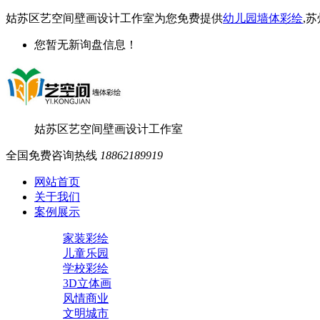
姑苏区艺空间壁画设计工作室为您免费提供
幼儿园墙体彩绘
,
您暂无新询盘信息！
姑苏区艺空间壁画设计工作室
全国免费咨询热线
18862189919
网站首页
关于我们
案例展示
家装彩绘
儿童乐园
学校彩绘
3D立体画
风情商业
文明城市