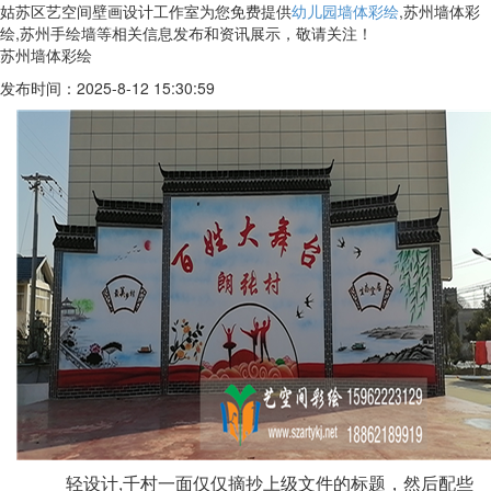
姑苏区艺空间壁画设计工作室为您免费提供
幼儿园墙体彩绘
,苏州墙体彩
绘,苏州手绘墙等相关信息发布和资讯展示，敬请关注！
苏州墙体彩绘
发布时间：2025-8-12 15:30:59
轻设计,千村一面仅仅摘抄上级文件的标题，然后配些