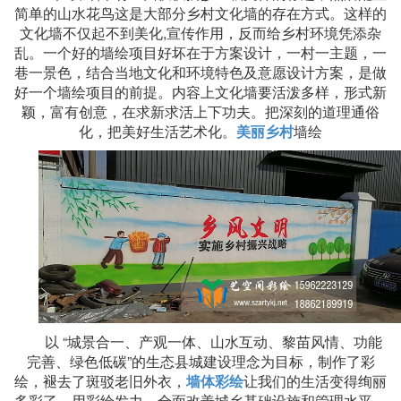
简单的山水花鸟这是大部分乡村文化墙的存在方式。这样的
文化墙不仅起不到美化,宣传作用，反而给乡村环境凭添杂
乱。一个好的墙绘项目好坏在于方案设计，一村一主题，一
巷一景色，结合当地文化和环境特色及意愿设计方案，是做
好一个墙绘项目的前提。内容上文化墙要活泼多样，形式新
颖，富有创意，在求新求活上下功夫。把深刻的道理通俗
化，把美好生活艺术化。
美丽乡村
墙绘
以 “城景合一、产观一体、山水互动、黎苗风情、功能
完善、绿色低碳”的生态县城建设理念为目标，制作了彩
绘，褪去了斑驳老旧外衣，
墙体彩绘
让我们的生活变得绚丽
多彩了。用彩绘发力，全面改善城乡基础设施和管理水平，