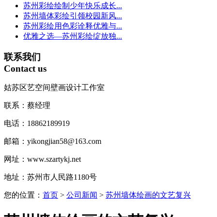
苏州彩绘绘制少年快乐成长...
苏州墙体彩绘引领校园新风...
苏州彩绘用色彩诠释优雅与...
优雅之选—苏州彩绘绽放独...
联系我们
Contact us
姑苏区艺空间壁画设计工作室
联系：蔡经理
电话：18862189919
邮箱：yikongjian58@163.com
网址：www.szartykj.net
地址：苏州市人民路1180号
您的位置：
首页
>
公司新闻
>
苏州墙体绘画的文艺复兴