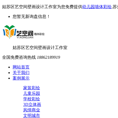
姑苏区艺空间壁画设计工作室为您免费提供
幼儿园墙体彩绘
,
您暂无新询盘信息！
姑苏区艺空间壁画设计工作室
全国免费咨询热线
18862189919
网站首页
关于我们
案例展示
家装彩绘
儿童乐园
学校彩绘
3D立体画
风情商业
文明城市