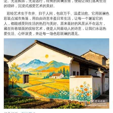
淀。无需购票，无需远行，转角的斑斓景致，便能让我们逃离生活
的琐碎，沉浸式感受艺术的美好。
彩绘艺术生于市井、归于人间，包容万千、温柔治愈。它用斑斓色
彩装点城市角落，用自由诗意丰盈日常生活，让每一个邂逅它的
人，都能感受到生活的热烈与美好。原来最好的风景从不在远方，
藏在街巷墙面的缤纷艺术，便是人间最动人的诗意，让我们永远热
爱生活、心怀滚烫，奔赴每一场色彩斑斓的遇见。