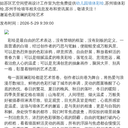
姑苏区艺空间壁画设计工作室为您免费提供
幼儿园墙体彩绘
,苏州墙体彩
绘,苏州手绘墙等相关信息发布和资讯展示，敬请关注！
邂逅色彩斑斓的彩绘艺术
发布时间：2026-5-29 9:39:00
彩绘是最自由的艺术表达，没有禁锢的框架，没有刻板的定义。一
面普通的白墙，经过创作者的巧思与笔触，便能蜕变成万般风景。
可以是热烈奔放的色彩涂鸦，肆意挥洒、自由舒展，释放着鲜活的
青春力量；可以是细腻温柔的唯美彩绘，落笔生花、意境悠远，藏
着治愈人心的温柔；可以是充满创意的抽象画作，脑洞大开、别具
一格，彰显着独特的艺术态度。
每一面斑斓彩绘都是艺术答卷。创作者以街巷为舞台，将热爱与浪
漫尽数倾注。鲜艳的色彩打破了城市的单调，灵动的图案唤醒了心
底的热忱。春日的繁花、夏日的晚风、秋日的落叶、冬日的暖阳，
四季美景被定格在墙面；山海星河、人间理想、烟火温柔，万般美
好被描摹得淋漓尽致。驻足观赏，目光所及皆是绚烂，心底所感皆
是温柔。这场与墙体艺术的邂逅，是与美好的相逢，更是与自我的
和解。身处快节奏的都市，我们时常焦虑疲惫，而缤纷的墙景就像
一剂治愈良方。浓烈的色彩驱散心底的阴霾，自由的笔触打破内心
的桎梏，看着墙面鲜活灵动的画面，所有的浮躁与焦虑都会慢慢沉