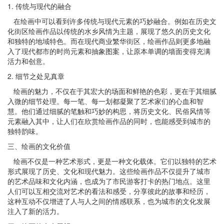
1. 传统与现代的融合
在
绘画
中可以看到许多传统与现代元素的巧妙融合。例如在历史文
化街区
绘画
作品以传统的水乡风情为主题，展现了悠久的历史文化
和独特的地域特色。而在现代商业繁华街区，
绘画
作品则更多地融
入了现代都市的时尚元素和抽象图案，让原本单调的墙面变得充满
活力和创意。
2. 细节之处见真章
绘画
的魅力，不仅在于其宏大的场面和鲜艳的色彩，更在于其细腻
入微的细节处理。每一笔、每一划都凝聚了艺术家们的心血和智
慧。他们通过细腻的笔触和巧妙的构思，将历史文化、民俗风情等
元素融入其中，让人们在欣赏
绘画
作品的同时，也能感受到城市的
独特韵味。
三、
绘画
的文化价值
绘画
不仅是一种艺术形式，更是一种文化载体。它们以独特的艺术
形式展现了历史、文化和现代魅力。这些
绘画
作品不仅提升了城市
的艺术品味和文化内涵，也成为了市民游客打卡的热门地点。这里
人们可以互相交流对艺术的看法和感受，分享彼此的故事和经历，
这种互动不仅增进了人与人之间的情感联系，也为城市的文化发展
注入了新的活力。