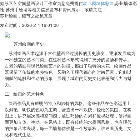
姑苏区艺空间壁画设计工作室为您免费提供
幼儿园墙体彩绘
,苏州墙体彩
绘,苏州手绘墙等相关信息发布和资讯展示，敬请关注！
苏州绘画，细节之处见真章
发布时间：2026-2-4 16:01:00
一、苏州绘画的历史
苏州
绘画
艺术起源于古代壁画经过漫长的历史演变，逐渐发展成为
一种独立的艺术门类。在这种艺术形式得到了充分的发扬和传承。
古老的墙面与现代
绘画
艺术的碰撞，擦出了独特的火花。
绘画
作品
既保留了传统的水乡特色，又融入了现代都市的时尚元素，它们以
细腻的笔触和生动的形象，展现了城市的历史文化底蕴和活力与魅
力。
二、
绘画
的艺术特色
绘画
作品具有鲜明的特点和独特的风格。这些作品在色彩运用上，
以鲜艳、明快的色彩为主调，营造出一种欢快、轻松的氛围。在构
图上，讲究层次感和空间感，通过巧妙的布局和透视处理，使得画
面更加立体、生动。在风格上，既有传统的水墨画风格，也有现代
的抽象艺术表现，每一面墙都仿佛是一个故事板，讲述着历史、文
化和现代生活。