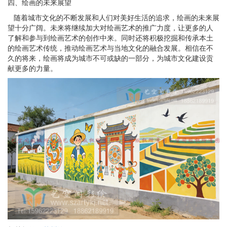
四、
绘画
的未来展望
随着城市文化的不断发展和人们对美好生活的追求，
绘画
的未来展
望十分广阔。未来将继续加大对
绘画
艺术的推广力度，让更多的人
了解和参与到
绘画
艺术的创作中来。同时还将积极挖掘和传承本土
的
绘画
艺术传统，推动
绘画
艺术与当地文化的融合发展。相信在不
久的将来，
绘画
将成为城市不可或缺的一部分，为城市文化建设贡
献更多的力量。