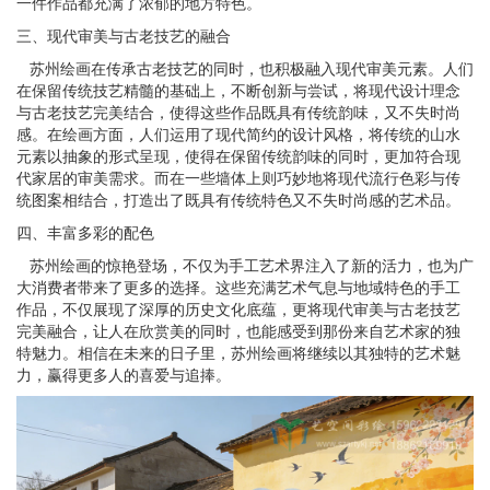
一件作品都充满了浓郁的地方特色。
三、现代审美与古老技艺的融合
苏州
绘画
在传承古老技艺的同时，也积极融入现代审美元素。人们
在保留传统技艺精髓的基础上，不断创新与尝试，将现代设计理念
与古老技艺完美结合，使得这些作品既具有传统韵味，又不失时尚
感。在
绘画
方面，人们运用了现代简约的设计风格，将传统的山水
元素以抽象的形式呈现，使得在保留传统韵味的同时，更加符合现
代家居的审美需求。而在一些墙体上则巧妙地将现代流行色彩与传
统图案相结合，打造出了既具有传统特色又不失时尚感的艺术品。
四、丰富多彩的配色
苏州
绘画
的惊艳登场，不仅为手工艺术界注入了新的活力，也为广
大消费者带来了更多的选择。这些充满艺术气息与地域特色的手工
作品，不仅展现了深厚的历史文化底蕴，更将现代审美与古老技艺
完美融合，让人在欣赏美的同时，也能感受到那份来自艺术家的独
特魅力。相信在未来的日子里，苏州
绘画
将继续以其独特的艺术魅
力，赢得更多人的喜爱与追捧。