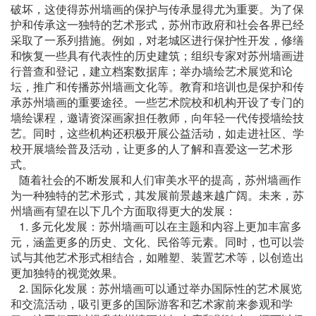
破坏，这使得苏州墙画的保护与传承显得尤为重要。为了保
护和传承这一独特的艺术形式，苏州市政府和社会各界已经
采取了一系列措施。例如，对老城区进行保护性开发，修缮
和恢复一些具有代表性的历史建筑；组织专家对苏州墙画进
行普查和登记，建立档案数据库；举办墙绘艺术展览和论
坛，推广和传播苏州墙画文化等。教育和培训也是保护和传
承苏州墙画的重要途径。一些艺术院校和机构开设了专门的
墙绘课程，邀请资深画家担任教师，向年轻一代传授墙绘技
艺。同时，这些机构还积极开展公益活动，如走进社区、学
校开展墙绘普及活动，让更多的人了解和喜爱这一艺术形
式。
随着社会的不断发展和人们审美水平的提高，苏州墙画作
为一种独特的艺术形式，其发展前景越来越广阔。未来，苏
州墙画有望在以下几个方面取得更大的发展：
1. 多元化发展：苏州墙画可以在主题和内容上更加丰富多
元，涵盖更多的历史、文化、民俗等元素。同时，也可以尝
试与其他艺术形式相结合，如雕塑、装置艺术等，以创造出
更加独特的视觉效果。
2. 国际化发展：苏州墙画可以通过举办国际性的艺术展览
和交流活动，吸引更多的国际游客和艺术家前来参观和学