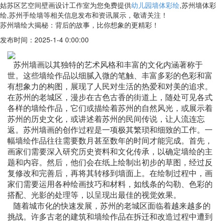
姑苏区艺空间壁画设计工作室为您免费提供
幼儿园墙体彩绘
,苏州墙体彩
绘,苏州手绘墙等相关信息发布和资讯展示，敬请关注！
苏州墙绘大揭秘：背后的故事，比你想象的更精彩！
发布时间：2025-1-4 0:00:00
苏州墙画以其独特的艺术风格和丰富的文化内涵著称于
世。这些墙绘作品以细腻入微的笔触、丰富多彩的色彩和富
有想象力的构图，展现了人民对生活的热爱和对美的追求。
在苏州的老城区，漫步在古色古香的街道上，随处可见各式
各样的墙绘作品，它们或描绘着苏州的自然风光，或展示着
苏州的历史文化，或讲述着苏州的民间传说，让人流连忘
返。苏州墙画的创作过程是一项极其繁琐和细致的工作。一
幅墙绘作品往往需要数月甚至数年的时间才能完成。首先，
画家们需要深入研究历史资料和文化传承，以确定墙绘的主
题和内容。然后，他们会在纸上绘制出初步的草图，经过反
复修改和完善后，再将其转移到墙面上。在绘制过程中，画
家们需要运用各种绘画技巧和材料，如线条的勾勒、色彩的
搭配、光影的处理等，以呈现出最佳的视觉效果。
随着城市化的快速发展，苏州的老城区面临着越来越多的
挑战。许多古老的建筑和墙绘作品在拆迁和改造过程中遭到