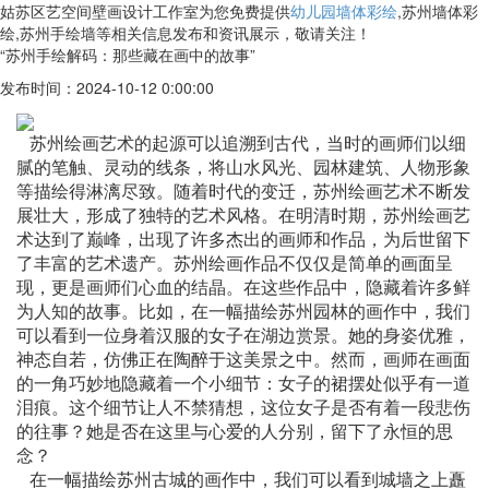
姑苏区艺空间壁画设计工作室为您免费提供
幼儿园墙体彩绘
,苏州墙体彩
绘,苏州手绘墙等相关信息发布和资讯展示，敬请关注！
“苏州手绘解码：那些藏在画中的故事”
发布时间：2024-10-12 0:00:00
苏州绘画艺术的起源可以追溯到古代，当时的画师们以细
腻的笔触、灵动的线条，将山水风光、园林建筑、人物形象
等描绘得淋漓尽致。随着时代的变迁，苏州绘画艺术不断发
展壮大，形成了独特的艺术风格。在明清时期，苏州绘画艺
术达到了巅峰，出现了许多杰出的画师和作品，为后世留下
了丰富的艺术遗产。苏州绘画作品不仅仅是简单的画面呈
现，更是画师们心血的结晶。在这些作品中，隐藏着许多鲜
为人知的故事。比如，在一幅描绘苏州园林的画作中，我们
可以看到一位身着汉服的女子在湖边赏景。她的身姿优雅，
神态自若，仿佛正在陶醉于这美景之中。然而，画师在画面
的一角巧妙地隐藏着一个小细节：女子的裙摆处似乎有一道
泪痕。这个细节让人不禁猜想，这位女子是否有着一段悲伤
的往事？她是否在这里与心爱的人分别，留下了永恒的思
念？
在一幅描绘苏州古城的画作中，我们可以看到城墙之上矗