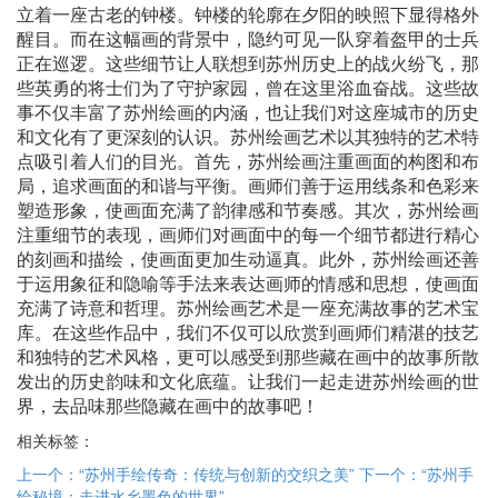
立着一座古老的钟楼。钟楼的轮廓在夕阳的映照下显得格外
醒目。而在这幅画的背景中，隐约可见一队穿着盔甲的士兵
正在巡逻。这些细节让人联想到苏州历史上的战火纷飞，那
些英勇的将士们为了守护家园，曾在这里浴血奋战。这些故
事不仅丰富了苏州绘画的内涵，也让我们对这座城市的历史
和文化有了更深刻的认识。苏州绘画艺术以其独特的艺术特
点吸引着人们的目光。首先，苏州绘画注重画面的构图和布
局，追求画面的和谐与平衡。画师们善于运用线条和色彩来
塑造形象，使画面充满了韵律感和节奏感。其次，苏州绘画
注重细节的表现，画师们对画面中的每一个细节都进行精心
的刻画和描绘，使画面更加生动逼真。此外，苏州绘画还善
于运用象征和隐喻等手法来表达画师的情感和思想，使画面
充满了诗意和哲理。苏州绘画艺术是一座充满故事的艺术宝
库。在这些作品中，我们不仅可以欣赏到画师们精湛的技艺
和独特的艺术风格，更可以感受到那些藏在画中的故事所散
发出的历史韵味和文化底蕴。让我们一起走进苏州绘画的世
界，去品味那些隐藏在画中的故事吧！
相关标签：
上一个：“苏州手绘传奇：传统与创新的交织之美”
下一个：“苏州手
绘秘境：走进水乡墨色的世界”