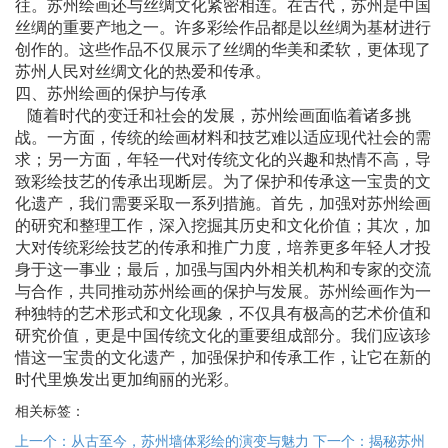
往。苏州
绘画
还与丝绸文化紧密相连。在古代，苏州是中国
丝绸的重要产地之一。许多彩绘作品都是以丝绸为基材进行
创作的。这些作品不仅展示了丝绸的华美和柔软，更体现了
苏州人民对丝绸文化的热爱和传承。
四、苏州
绘画
的保护与传承
随着时代的变迁和社会的发展，苏州
绘画
面临着诸多挑
战。一方面，传统的绘画材料和技艺难以适应现代社会的需
求；另一方面，年轻一代对传统文化的兴趣和热情不高，导
致彩绘技艺的传承出现断层。为了保护和传承这一宝贵的文
化遗产，我们需要采取一系列措施。首先，加强对苏州
绘画
的研究和整理工作，深入挖掘其历史和文化价值；其次，加
大对传统彩绘技艺的传承和推广力度，培养更多年轻人才投
身于这一事业；最后，加强与国内外相关机构和专家的交流
与合作，共同推动苏州
绘画
的保护与发展。苏州
绘画
作为一
种独特的艺术形式和文化现象，不仅具有极高的艺术价值和
研究价值，更是中国传统文化的重要组成部分。我们应该珍
惜这一宝贵的文化遗产，加强保护和传承工作，让它在新的
时代里焕发出更加绚丽的光彩。
相关标签：
上一个：从古至今，苏州墙体彩绘的演变与魅力
下一个：揭秘苏州