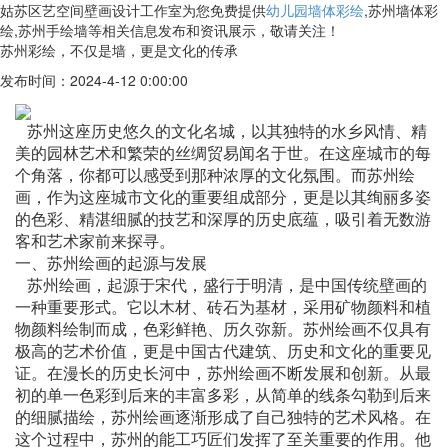
姑苏区艺空间壁画设计工作室为您免费提供
幼儿园墙体彩绘
,苏州墙体彩
绘,苏州手绘墙等相关信息发布和资讯展示，敬请关注！
苏州彩绘，不仅是墙，更是文化的传承
发布时间：2024-4-12 0:00:00
苏州这座历史悠久的文化名城，以其独特的水乡风情、精
美的园林艺术和繁荣的丝绸贸易闻名于世。在这座城市的每
个角落，你都可以感受到那种浓厚的文化氛围。而苏州
绘
画
，作为这座城市文化的重要组成部分，更是以其绚丽多姿
的色彩、精湛细腻的技艺和深厚的历史底蕴，吸引着无数游
客和艺术家前来探寻。
一、苏州绘画的起源与发展
苏州
绘画
，起源于宋代，盛行于明清，是中国传统壁画的
一种重要形式。它以木材、砖石为基材，采用矿物颜料和植
物颜料绘制而成，色彩鲜艳、历久弥新。苏州
绘画
不仅具有
极高的艺术价值，更是中国古代建筑、历史和文化的重要见
证。在漫长的历史长河中，苏州
绘画
不断发展和创新。从最
初的单一色彩到后来的丰富多彩，从简单的线条勾勒到后来
的细腻描绘，苏州
绘画
逐渐形成了自己独特的艺术风格。在
这个过程中，苏州的能工巧匠们发挥了至关重要的作用。他