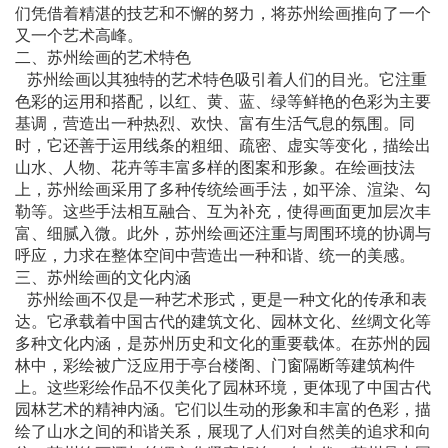
们凭借着精湛的技艺和不懈的努力，将苏州
绘画
推向了一个
又一个艺术高峰。
二、苏州
绘画
的艺术特色
苏州
绘画
以其独特的艺术特色吸引着人们的目光。它注重
色彩的运用和搭配，以红、黄、蓝、绿等鲜艳的色彩为主要
基调，营造出一种热烈、欢快、富有生活气息的氛围。同
时，它还善于运用线条的粗细、疏密、虚实等变化，描绘出
山水、人物、花卉等丰富多样的图案和形象。在绘画技法
上，苏州
绘画
采用了多种传统绘画手法，如平涂、渲染、勾
勒等。这些手法相互融合、互为补充，使得画面更加层次丰
富、细腻入微。此外，苏州
绘画
还注重与周围环境的协调与
呼应，力求在整体空间中营造出一种和谐、统一的美感。
三、苏州
绘画
的文化内涵
苏州
绘画
不仅是一种艺术形式，更是一种文化的传承和表
达。它承载着中国古代的建筑文化、园林文化、丝绸文化等
多种文化内涵，是苏州历史和文化的重要载体。在苏州的园
林中，彩绘被广泛应用于亭台楼阁、门窗隔断等建筑构件
上。这些彩绘作品不仅美化了园林环境，更体现了中国古代
园林艺术的精神内涵。它们以生动的形象和丰富的色彩，描
绘了山水之间的和谐关系，展现了人们对自然美的追求和向