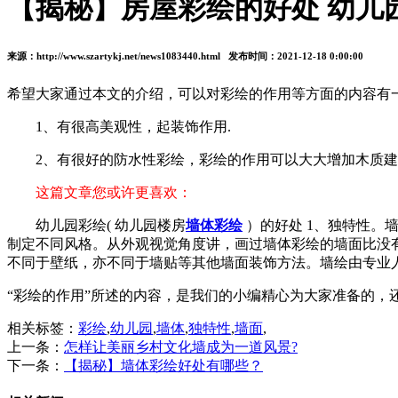
【揭秘】房屋彩绘的好处 幼儿
来源：http://www.szartykj.net/news1083440.html 发布时间：2021-12-18 0:00:00
希望大家通过本文的介绍，可以对彩绘的作用等方面的内容有
1、有很高美观性，起装饰作用.
2、有很好的防水性彩绘，彩绘的作用可以大大增加木质建
这篇文章您或许更喜欢：
幼儿园彩绘( 幼儿园楼房
墙体彩绘
）的好处 1、独特性。
制定不同风格。从外观视觉角度讲，画过墙体彩绘的墙面比没有
不同于壁纸，亦不同于墙贴等其他墙面装饰方法。墙绘由专业
“彩绘的作用”所述的内容，是我们的小编精心为大家准备的
相关标签：
彩绘
,
幼儿园
,
墙体
,
独特性
,
墙面
,
上一条：
怎样让美丽乡村文化墙成为一道风景?
下一条：
【揭秘】墙体彩绘好处有哪些？