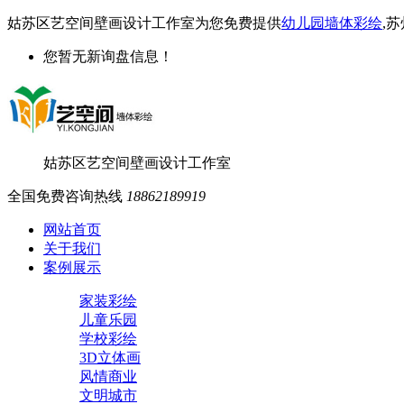
姑苏区艺空间壁画设计工作室为您免费提供
幼儿园墙体彩绘
,
您暂无新询盘信息！
姑苏区艺空间壁画设计工作室
全国免费咨询热线
18862189919
网站首页
关于我们
案例展示
家装彩绘
儿童乐园
学校彩绘
3D立体画
风情商业
文明城市