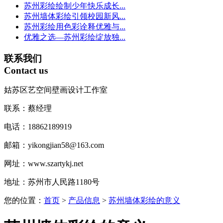
苏州彩绘绘制少年快乐成长...
苏州墙体彩绘引领校园新风...
苏州彩绘用色彩诠释优雅与...
优雅之选—苏州彩绘绽放独...
联系我们
Contact us
姑苏区艺空间壁画设计工作室
联系：蔡经理
电话：18862189919
邮箱：yikongjian58@163.com
网址：www.szartykj.net
地址：苏州市人民路1180号
您的位置：
首页
>
产品信息
>
苏州墙体彩绘的意义