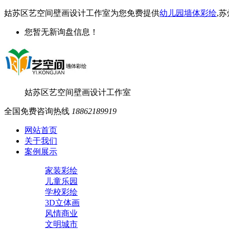
姑苏区艺空间壁画设计工作室为您免费提供
幼儿园墙体彩绘
,
您暂无新询盘信息！
姑苏区艺空间壁画设计工作室
全国免费咨询热线
18862189919
网站首页
关于我们
案例展示
家装彩绘
儿童乐园
学校彩绘
3D立体画
风情商业
文明城市