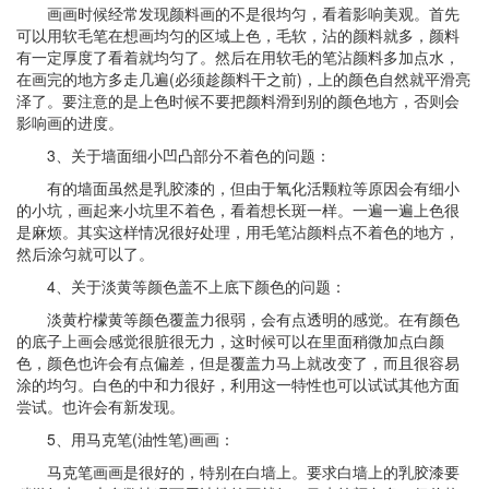
画画时候经常发现颜料画的不是很均匀，看着影响美观。首先
可以用软毛笔在想画均匀的区域上色，毛软，沾的颜料就多，颜料
有一定厚度了看着就均匀了。然后在用软毛的笔沾颜料多加点水，
在画完的地方多走几遍(必须趁颜料干之前)，上的颜色自然就平滑亮
泽了。要注意的是上色时候不要把颜料滑到别的颜色地方，否则会
影响画的进度。
3、关于墙面细小凹凸部分不着色的问题：
有的墙面虽然是乳胶漆的，但由于氧化活颗粒等原因会有细小
的小坑，画起来小坑里不着色，看着想长斑一样。一遍一遍上色很
是麻烦。其实这样情况很好处理，用毛笔沾颜料点不着色的地方，
然后涂匀就可以了。
4、关于淡黄等颜色盖不上底下颜色的问题：
淡黄柠檬黄等颜色覆盖力很弱，会有点透明的感觉。在有颜色
的底子上画会感觉很脏很无力，这时候可以在里面稍微加点白颜
色，颜色也许会有点偏差，但是覆盖力马上就改变了，而且很容易
涂的均匀。白色的中和力很好，利用这一特性也可以试试其他方面
尝试。也许会有新发现。
5、用马克笔(油性笔)画画：
马克笔画画是很好的，特别在白墙上。要求白墙上的乳胶漆要