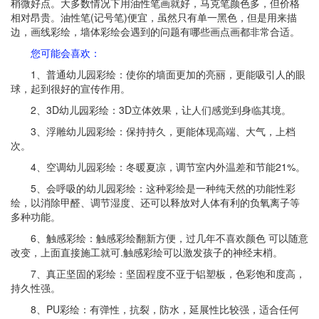
稍微好点。大多数情况下用油性笔画就好，马克笔颜色多，但价格
相对昂贵。油性笔(记号笔)便宜，虽然只有单一黑色，但是用来描
边，画线彩绘，墙体彩绘会遇到的问题有哪些画点画都非常合适。
您可能会喜欢：
1、普通幼儿园彩绘：使你的墙面更加的亮丽，更能吸引人的眼
球，起到很好的宣传作用。
2、3D幼儿园彩绘：3D立体效果，让人们感觉到身临其境。
3、浮雕幼儿园彩绘：保持持久，更能体现高端、大气，上档
次。
4、空调幼儿园彩绘：冬暖夏凉，调节室内外温差和节能21%。
5、会呼吸的幼儿园彩绘：这种彩绘是一种纯天然的功能性彩
绘，以消除甲醛、调节湿度、还可以释放对人体有利的负氧离子等
多种功能。
6、触感彩绘：触感彩绘翻新方便，过几年不喜欢颜色 可以随意
改变，上面直接施工就可.触感彩绘可以激发孩子的神经末梢。
7、真正坚固的彩绘：坚固程度不亚于铝塑板，色彩饱和度高，
持久性强。
8、PU彩绘：有弹性，抗裂，防水，延展性比较强，适合任何