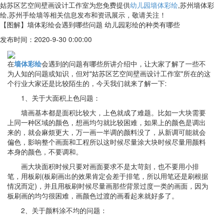
姑苏区艺空间壁画设计工作室为您免费提供
幼儿园墙体彩绘
,苏州墙体彩
绘,苏州手绘墙等相关信息发布和资讯展示，敬请关注！
【图解】墙体彩绘会遇到哪些问题 幼儿园彩绘的种类有哪些
发布时间：2020-9-30 0:00:00
在
墙体彩绘
会遇到的问题有哪些所讲介绍中，让大家了解了一些不
为人知的问题或知识，但对"姑苏区艺空间壁画设计工作室"所在的这
个行业大家还是比较陌生的，今天我们就来了解一下:
1、关于大面积上色问题：
墙画基本都是面积比较大，上色就成了难题。比如一大块需要
上同一种区域的颜色，想画均匀就比较困难，如果上的颜色是调出
来的，就会麻烦更大，万一画一半调的颜料没了，从新调可能就会
偏色，影响整个画面和工程所以这时候尽量涂大块时候尽量用颜料
本身的颜色，不要调和。
画大块面积时候只要对画面要求不是太苛刻，也不要用小排
笔，用板刷(板刷画出的效果肯定会差于排笔，所以用笔还是刷根据
情况而定)，并且用板刷时候尽量画那些背景过度一类的画面，因为
板刷画的均匀很困难，画颜色过渡的画看起来就好多了。
2、关于颜料涂不均的问题：