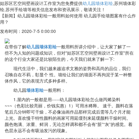
姑苏区艺空间壁画设计工作室为您免费提供
幼儿园墙体彩绘
,苏州墙体彩
绘,苏州手绘墙等相关信息发布和资讯展示，敬请关注！
【新闻】幼儿园墙体彩绘一般用料如何使用 幼儿园手绘墙图案有什么作
用？
发布时间：2020-7-5 0:00:00
在带你了解
幼儿园墙体彩绘
一般用料所讲介绍中，让大家了解了一
些不为人知的问题或知识，但对"姑苏区艺空间壁画设计工作室"所在
的这个行业大家还是比较陌生的，今天我们就来了解一下:
现代生活中，我们越来越追求文雅的姿势和高尚的品位，我们
召唤自在不羁，彰显个 性。墙绘让我们的墙面不再拘泥于某一种整
体作风，它的表现方式多种多样。
幼儿园
墙体彩绘
一般用料：
1.屋内的一般都是用-----幼儿园墙体彩绘怎么做丙烯染料
~~~（色彩比较亮丽，价钱实惠）1）可用水稀释。 速干。颜料在落
笔后几分钟即可干燥，不必像油画作品那样完成后需等几个月才能
上光。喜欢慢干特性颜料的画家可用延缓剂来延缓颜料干燥时间。
颜色饱满、浓重、鲜润，无论怎样调和都不会有“脏”“灰”的感觉。着
色层永远不会有吸油发污的现象。