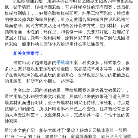
2.贴纸墙面彩绘：用刻字机在即时贴上雕刻出图案的单色图案贴
纸，贴于墙面。模板墙面彩绘：可选择镂空好的现有图案，然后把
模板放到墙上，上好颜色取掉模板即可。纯手工墙面彩绘：根据家
的整体装修风格和家具搭配，量身定做适合屋内家具摆设和风格的
墙面彩绘。同时方式灵活还可结合各种装饰方式。使用材料：丙烯
颜料绘画，水性的，环保型。和装修一样，先要打好底，处理好了
基层才好画，颜料一般用丙烯，涂料体彩了解，带你了解幼儿园墙
体彩绘一般用料幼儿园轻体彩绘运用什么手法油墨等。
相关文章推荐：
当前出现了越来越多的
手绘墙
图案，种类众多，样式繁杂。很
多小朋友都喜欢五彩缤纷的动漫图，或者是花草树木等等，让小孩
子在色彩斑斓的世界里玩的更加开心，父母也更加放心的把他放在
幼儿园里，和所有的小朋友一起玩耍。
为突出幼儿园的整体效果，手绘墙图案以最大视觉效果设计，
通常用填色和钩黑线来突出视觉，具体绘出来的效果还可进入手绘
墙素材页面进行对比，至于外墙材料则采用特殊油漆绘制，特点是
抗碱性和耐酸性，所以日晒雨淋不掉色且不变色。往常曾经有更多
的人承受这种艺术，以至亲身入手，完成别具一格，个性十足的美
妙家园。
通过本文的介绍，相信大家对于“带你了解幼儿园墙体彩绘一般用
料”有了一定的了解，如果想了解、家庭墙面彩绘、姑苏区艺空间壁