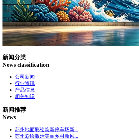
新闻分类
News classification
公司新闻
行业资讯
产品信息
相关知识
新闻推荐
News
苏州地面彩绘焕新停车场新...
苏州彩绘激活美丽乡村新风...