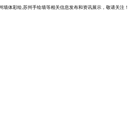
苏州墙体彩绘,苏州手绘墙等相关信息发布和资讯展示，敬请关注！