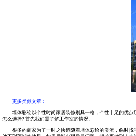
更多类似文章
：
墙体彩绘以个性时尚家居装修别具一格，个性十足的优点
怎么选择? 首先我们需了解工作室的情况。
很多的商家为了一时之快追随着墙体彩绘的潮流，临时找