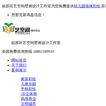
姑苏区艺空间壁画设计工作室为您免费提供
幼儿园墙体彩绘
,
您暂无新询盘信息！
姑苏区艺空间壁画设计工作室
全国免费咨询热线
18862189919
网站首页
关于我们
案例展示
家装彩绘
儿童乐园
学校彩绘
3D立体画
风情商业
文明城市