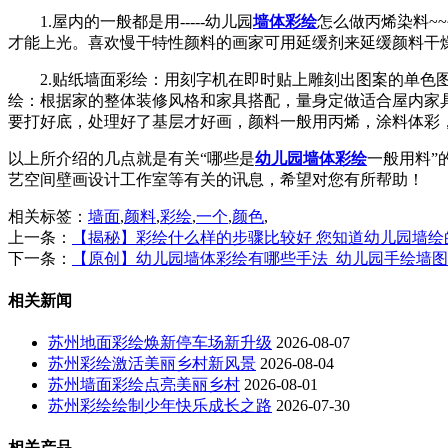
1.屋内的一般都是用-----幼儿园
墙体彩绘
怎么做丙烯染料~
才能上光。喜欢慢干特性颜料的画家可用延缓剂来延缓颜料干
2.贴纸墙面彩绘：用刻字机在即时贴上雕刻出图案的单
绘：根据家的整体装修风格和家具搭配，量身定做适合屋内家
要打好底，处理好了基层才好画，颜料一般用丙烯，涂料体彩
以上所介绍的几点就是有关“哪些是
幼儿园墙体彩绘
一般用料”
艺空间壁画设计工作室等有关的讯息，希望对您有所帮助！
相关标签：
墙面
,
颜料
,
彩绘
,
一个
,
颜色
,
上一条：
【揭秘】彩绘什么样的步骤比较好 您知道幼儿园墙绘
下一条：
【原创】幼儿园墙体彩绘有哪些手法_幼儿园手绘墙
相关新闻
苏州地面彩绘焕新停车场新升级
2026-08-07
苏州彩绘激活美丽乡村新风景
2026-08-04
苏州墙面彩绘点亮美丽乡村
2026-08-01
苏州彩绘绘制少年快乐成长之路
2026-07-30
相关产品