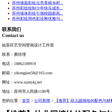
苏州墙面彩绘点亮美丽乡村...
苏州彩绘绘制少年快乐成长...
苏州墙体彩绘引领校园新风...
苏州彩绘用色彩诠释优雅与...
联系我们
Contact us
姑苏区艺空间壁画设计工作室
联系：蔡经理
电话：18862189919
邮箱：yikongjian58@163.com
网址：www.szartykj.net
地址：苏州市人民路1180号
您的位置：
首页
>
公司新闻
>
【推荐】幼儿园墙绘的配色与材