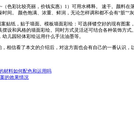
~~（色彩比较亮丽，价钱实惠）1）可用水稀释。 速干。颜料
燥时间。 颜色饱满、浓重、鲜润，无论怎样调和都不会有“脏
色图案贴纸，贴于墙面。模板墙面彩绘：可选择镂空好的现有图案
具摆设和风格的墙面彩绘。同时方式灵活还可结合各种装饰方式
，幼儿园轻体彩绘运用什么手法油墨等。
的，相信看了本文的介绍后，对这方面也会有自己的一番认识，
的材料如何配色和运用吗
图案的效果情况