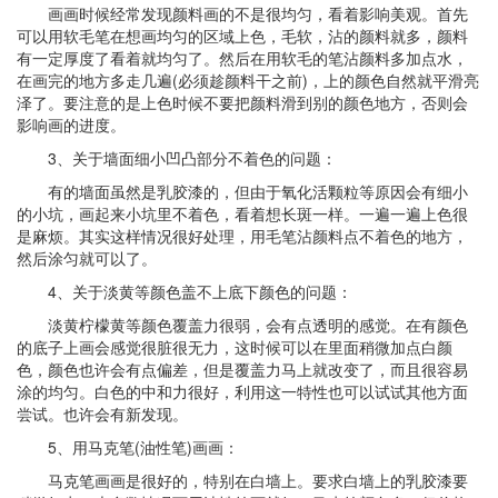
画画时候经常发现颜料画的不是很均匀，看着影响美观。首先
可以用软毛笔在想画均匀的区域上色，毛软，沾的颜料就多，颜料
有一定厚度了看着就均匀了。然后在用软毛的笔沾颜料多加点水，
在画完的地方多走几遍(必须趁颜料干之前)，上的颜色自然就平滑亮
泽了。要注意的是上色时候不要把颜料滑到别的颜色地方，否则会
影响画的进度。
3、关于墙面细小凹凸部分不着色的问题：
有的墙面虽然是乳胶漆的，但由于氧化活颗粒等原因会有细小
的小坑，画起来小坑里不着色，看着想长斑一样。一遍一遍上色很
是麻烦。其实这样情况很好处理，用毛笔沾颜料点不着色的地方，
然后涂匀就可以了。
4、关于淡黄等颜色盖不上底下颜色的问题：
淡黄柠檬黄等颜色覆盖力很弱，会有点透明的感觉。在有颜色
的底子上画会感觉很脏很无力，这时候可以在里面稍微加点白颜
色，颜色也许会有点偏差，但是覆盖力马上就改变了，而且很容易
涂的均匀。白色的中和力很好，利用这一特性也可以试试其他方面
尝试。也许会有新发现。
5、用马克笔(油性笔)画画：
马克笔画画是很好的，特别在白墙上。要求白墙上的乳胶漆要