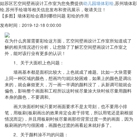
姑苏区艺空间壁画设计工作室为您免费提供
幼儿园墙体彩绘
,苏州墙体彩
绘,苏州手绘墙等相关信息发布和资讯展示，敬请关注！
【多图】墙体彩绘会遇到哪些问题 彩绘的作用
发布时间：2019-12-18 0:00:00
在为什么房屋需要彩绘这方面，艺空间壁画设计工作室所知道或了
解的相关情况进行分析，让您除了了解艺空间壁画设计工作室之
外，能对该行业有更多的认识！
1、关于大面积上色问题：
墙画基本都是面积比较大，上色就成了难题。比如一大块需要
上同一种区域的颜色，想画均匀就比较困难，如果上的颜色是调出
来的，就会麻烦更大，万一画一半调的颜料没了，从新调可能就会
偏色，影响整个画面和工程所以这时候尽量涂大块时候尽量用颜料
本身的颜色，不要调和。
画大块面积时候只要对画面要求不是太苛刻，也不要用小排
笔，用板刷(板刷画出的效果肯定会差于排笔，所以用笔还是刷根据
情况而定)，并且用板刷时候尽量画那些背景过度一类的画面，因为
板刷画的均匀很困难，画颜色过渡的画看起来就好多了。
2、关于颜料涂不均的问题：