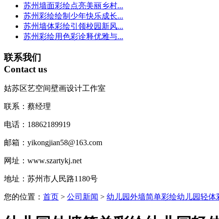
苏州墙面彩绘点亮美丽乡村...
苏州彩绘绘制少年快乐成长...
苏州墙体彩绘引领校园新风...
苏州彩绘用色彩诠释优雅与...
联系我们
Contact us
姑苏区艺空间壁画设计工作室
联系：蔡经理
电话：18862189919
邮箱：yikongjian58@163.com
网址：www.szartykj.net
地址：苏州市人民路1180号
您的位置：
首页
>
公司新闻
>
幼儿园外墙简单彩绘幼儿园轻体