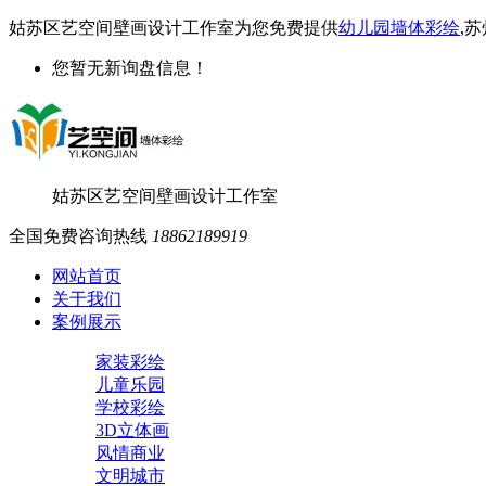
姑苏区艺空间壁画设计工作室为您免费提供
幼儿园墙体彩绘
,
您暂无新询盘信息！
姑苏区艺空间壁画设计工作室
全国免费咨询热线
18862189919
网站首页
关于我们
案例展示
家装彩绘
儿童乐园
学校彩绘
3D立体画
风情商业
文明城市