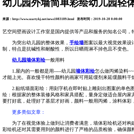
幼儿园外墙简单彩绘幼儿园轻体
来源：http://www.szartykj.net/news1083189.html 发布时间：2019-10-28 0:00:00
艺空间壁画设计工作室是国内提供等产品和服务的知名公司，
为突出幼儿园的整体效果，
手绘墙
图案以最大视觉效果设
制，特点是抗碱性和耐酸性，所以日晒雨淋不掉色且不变色。
幼儿园墙体彩绘
一般用料
1.屋内的一般都是用-----幼儿园
墙体彩绘
怎么做丙烯染料~
才能上光。喜欢慢干特性颜料的画家可用延缓剂来延缓颜料干
2.贴纸墙面彩绘：用刻字机在即时贴上雕刻出图案的单
绘：根据家的整体装修风格和家具搭配，量身定做适合屋内家
要打好底，处理好了基层才好画，颜料一般用丙烯，涂料体彩
更多类似文章
：
为了在视觉体验上做到让消费者满意，墙体彩绘机还对构
彩绘机还对其需要用到的颜料进行了严格的品质检验，确保颜