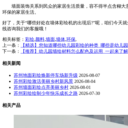
墙面装饰关系到民众的家居生活质量，容不得半点含糊大
环保的家居生活。
好了，关于“哪些好处在墙体彩绘机的出现后?”呢，咱们今天
线咨询我们的客服哦！
相关标签：
彩绘
,
颜料
,
墙面
,
墙体
,
环保
,
上一条：
【精选】您知道哪些幼儿园彩绘的种类_哪些是幼儿
下一条：
【推荐】幼儿园墙绘材料怎么配色及运用_一起来了
相关新闻
苏州地面彩绘焕新停车场新升级
2026-08-07
苏州彩绘激活美丽乡村新风景
2026-08-04
苏州墙面彩绘点亮美丽乡村
2026-08-01
苏州彩绘绘制少年快乐成长之路
2026-07-30
相关产品