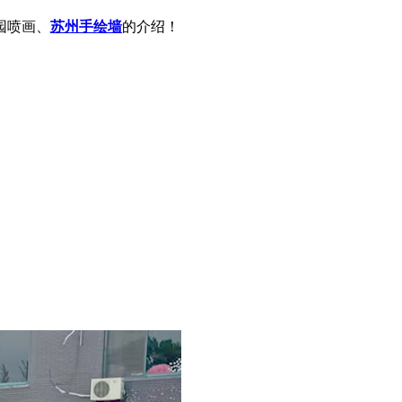
园喷画、
苏州手绘墙
的介绍！