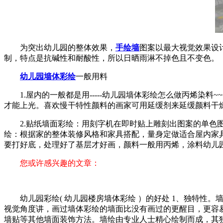
为突出幼儿园的整体效果，
手绘墙
图案以最大视觉效果设
制，特点是抗碱性和耐酸性，所以日晒雨淋不掉色且不变色。
幼儿园墙体彩绘
一般用料
1.屋内的一般都是用-----幼儿园墙体彩绘怎么做丙烯
才能上光。喜欢慢干特性颜料的画家可用延缓剂来延缓颜料干
2.贴纸墙面彩绘：用刻字机在即时贴上雕刻出图案的单
绘：根据家的整体装修风格和家具搭配，量身定做适合屋内家
要打好底，处理好了基层才好画，颜料一般用丙烯，涂料幼儿
您或许感兴趣的文章：
幼儿园彩绘( 幼儿园楼房墙体彩绘 ）的好处 1、独特
视觉角度讲，画过墙体彩绘的墙面比没有画过的更醒目，更容易
墙贴等其他墙面装饰方法。墙绘由专业人士精心绘制而成，其