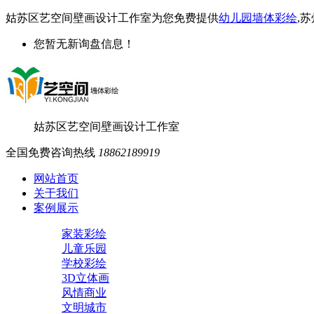
姑苏区艺空间壁画设计工作室为您免费提供
幼儿园墙体彩绘
,
您暂无新询盘信息！
姑苏区艺空间壁画设计工作室
全国免费咨询热线
18862189919
网站首页
关于我们
案例展示
家装彩绘
儿童乐园
学校彩绘
3D立体画
风情商业
文明城市