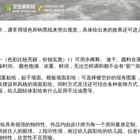
计，通常用填色和钩黑线来突出视觉，具体绘出来的效果还可进
染料~~~（色彩比较亮丽，价钱实惠）1）可用水稀释。 速干。颜
燥时间。 颜色饱满、浓重、鲜润，无论怎样调和都不会有“脏
色图案贴纸，贴于墙面。模板墙面彩绘：可选择镂空好的现有图案
具摆设和风格的墙面彩绘。同时方式灵活还可结合各种装饰方式
园，幼儿园轻体彩绘有什么应用手法油墨等。
性。墙绘具有很强的独特性。作品均由设计师为每一个房间量身定
抓住人的眼球。 2.指示性强，画过幼儿园彩绘的幼儿园。抗老
独特性，欣赏性不言而喻。