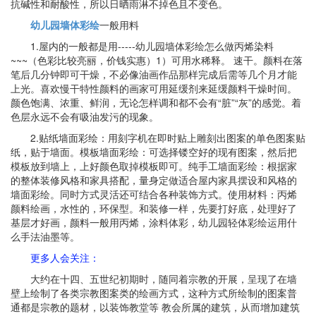
抗碱性和耐酸性，所以日晒雨淋不掉色且不变色。
幼儿园墙体彩绘
一般用料
1.屋内的一般都是用-----幼儿园墙体彩绘怎么做丙烯染料
~~~（色彩比较亮丽，价钱实惠）1）可用水稀释。 速干。颜料在落
笔后几分钟即可干燥，不必像油画作品那样完成后需等几个月才能
上光。喜欢慢干特性颜料的画家可用延缓剂来延缓颜料干燥时间。
颜色饱满、浓重、鲜润，无论怎样调和都不会有“脏”“灰”的感觉。着
色层永远不会有吸油发污的现象。
2.贴纸墙面彩绘：用刻字机在即时贴上雕刻出图案的单色图案贴
纸，贴于墙面。模板墙面彩绘：可选择镂空好的现有图案，然后把
模板放到墙上，上好颜色取掉模板即可。纯手工墙面彩绘：根据家
的整体装修风格和家具搭配，量身定做适合屋内家具摆设和风格的
墙面彩绘。同时方式灵活还可结合各种装饰方式。使用材料：丙烯
颜料绘画，水性的，环保型。和装修一样，先要打好底，处理好了
基层才好画，颜料一般用丙烯，涂料体彩，幼儿园轻体彩绘运用什
么手法油墨等。
更多人会关注
：
大约在十四、五世纪初期时，随同着宗教的开展，呈现了在墙
壁上绘制了各类宗教图案类的绘画方式，这种方式所绘制的图案普
通都是宗教的题材，以装饰教堂等 教会所属的建筑，从而增加建筑