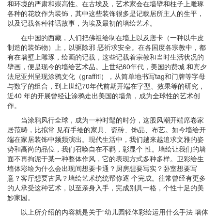
和环境的严肃和崇高性。在古埃及，艺术家会在墙壁和柱子上雕琢
各种的花纹作为装饰，其中这些装饰很多是记载居所主人的生平，
以及记载各种神话故事，为埃及最初的墙绘艺术。
在中国的西藏，人们把佛祖绘制在墙上以及唐卡（一种以牛皮
制造的装饰物）上，以驱除邪 恶祈求安全。在各国度各宗教中，都
有在墙壁上雕琢，绘画的记载，这些记载着宗教和当时生活状况的
壁画，便是现今的墙绘艺术品。上世纪60年代，美国的费城 和宾夕
法尼亚州呈现涂鸦文化（graffiti），从简单地书写tag和门牌等字母
与数字的组合，到上世纪70年代前期开端在字型、效果等的研究，
近40 年的开展曾经让涂鸦走出美国的墙角，成为全球性的艺术创
作。
当涂鸦风行全球，成为一种时髦的时分，这股风潮开端席卷家
居范畴，比拟常 见有手绘的家具、瓷砖、饰品、布艺。如今墙绘开
端在家居装饰中频频演出。现代生活中，我们越来越追求文雅的姿
势和高尚的品位，我们召唤自在不羁，彰显个 性。墙绘让我们的墙
面不再拘泥于某一种整体作风，它的表现方式多种多样。卫彩绘生
墙体彩绘为什么会出现间想要卡通？厨房想要写实？卧室想要写
意？客厅想要古风？墙绘艺术统统帮你逐 个完成。往常曾经有更多
的人承受这种艺术，以至亲身入手，完成别具一格，个性十足的美
妙家园。
以上所介绍的内容就是关于“幼儿园轻体彩绘运用什么手法 墙体