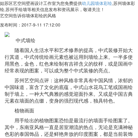
姑苏区艺空间壁画设计工作室为您免费提供
幼儿园墙体彩绘
,苏州墙体彩
绘,苏州手绘墙等相关信息发布和资讯展示，敬请关注！
艺空间告诉你墙体彩绘的风格
发布时间：2017-9-11 17:12:00
中式墙绘
随着国人生活水平和艺术修养的提高，中式装修开始大
行其道，中式传统绘画元素也被运用到墙绘上来。一半多使
用黑色，金色，红色来绘制有吉祥含义的纹样，或是国画中
经常表现的图案，可以成为整个中式装修的亮点。
苏州艺空间点评：这种风格非常具有中国风情，浓郁的
中国味道，富含了文化的底蕴，中式山水花鸟工笔或国画绘
制于墙上，一种大气典雅的感觉迎面扑来。又或是中国古典
元素在墙面的点缀，变身的强烈现代感，独具特色。
植物画面
用手绘出的植物图案恐怕是最流行的墙面手绘图案了。
其中，东南亚风格一直是居室潮流的热点，无论是充满神秘
色彩的泰国饰品，还是鲜艳奔放的印度图案，都是当前装饰