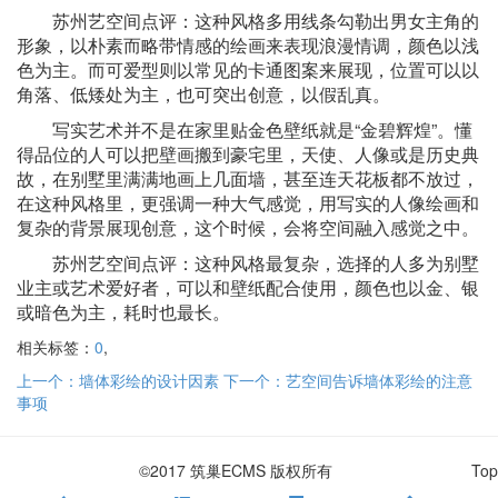
苏州艺空间点评：这种风格多用线条勾勒出男女主角的
形象，以朴素而略带情感的绘画来表现浪漫情调，颜色以浅
色为主。而可爱型则以常见的卡通图案来展现，位置可以以
角落、低矮处为主，也可突出创意，以假乱真。
写实艺术并不是在家里贴金色壁纸就是
“
金碧辉煌
”
。懂
得品位的人可以把壁画搬到豪宅里，天使、人像或是历史典
故，在别墅里满满地画上几面墙，甚至连天花板都不放过，
在这种风格里，更强调一种大气感觉，用写实的人像绘画和
复杂的背景展现创意，这个时候，会将空间融入感觉之中。
苏州艺空间点评：这种风格最复杂，选择的人多为别墅
业主或艺术爱好者，可以和壁纸配合使用，颜色也以金、银
或暗色为主，耗时也最长。
相关标签：
0
,
上一个：墙体彩绘的设计因素
下一个：艺空间告诉墙体彩绘的注意
事项
©2017 筑巢ECMS 版权所有
Top