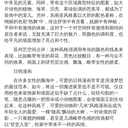
中常见的元素。同样，带有这个区域典型特征的图案，如大
片绿色的植物、海草、贝壳、翠绿欲滴的芭蕉等，都成为了
装饰中的宠儿。另外，东南亚风格素以大胆的配色著称，在
绚丽的色彩
“
热舞
”
中，传达舒张中有含蓄，妩媚中有神秘，
平和中有激情的体验，这对于一个对空间怀有激情和期待的
居住者来说，无疑充满了巨大的魅力，而颜色的调和度，也
给平凡的墙面增加了亮点和个性。
苏州艺空间点评：这种风格强调用夸张的颜色和线条来
表现，比如略带夸张的荷花，黑色比较醒目，有一种与众不
同的效果。画面上则讲究层次感、飘逸，略带女性的娇柔。
日韩漫画
在许多女性的脑海中，可爱的日韩漫画常常是浪漫梦想
的最佳范本。如今，将这一切搬进家里也不是不可能。仅仅
用粉色来装饰家和墙面还似乎缺了点什么，轻轻勾勒的一
笔，随意点缀的一把雨伞或小动物图案，会使墙面立刻生动
起来。在这种风格下，可爱的动物和
“
几米
”
风格漫画会成为
年轻女人的最爱。一棵
“
随风
”
飘动的大树，一对依偎的背
影，一只展翅的蝴蝶，甚至是几滴略带伤感的雨滴都可
以
“
登堂入室
”
，给家中带来不一样的风情。