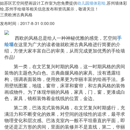
姑苏区艺空间壁画设计工作室为您免费提供
幼儿园墙体彩绘
,苏州墙体彩
绘,苏州手绘墙等相关信息发布和资讯展示，敬请关注！
三类欧洲古典风格
发布时间：2017-8-31 0:00:00
西欧的风格总是给人一种神秘优雅的感觉，艺空间
手
绘墙
在这里为广大的读者做就欧洲古典风格进行简要的介
绍，方便大家丰富自己的审美，从而完成更加优秀的手绘墙
作品
!
第一类，在文艺复兴时期的风格，这一时期风格的房间
装饰的主题色为白色。古典曲腿风格的家具。没有透露结
构，强调表面装饰，使用效果更为华丽丰富的绘画手法。多
用壁纸图案，地毯，窗帘，床罩和窗帘，和古典风格的装饰
画或物件。为了体现华丽的风格，家具，门，窗，更漆成白
色，家具，镜框装饰着金线线的位置，金边。
第二类，巴洛克式装饰风格，在文艺复兴时期盛行，充
满活力和不断变化的效果，对空间的连续性的追求，最寻求
物理变化和层次感。巴洛克室内一般不平坦垂直的平面，即
使还是正方形的房间，里面的装修并不是直线，第二，华丽