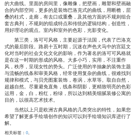
的大曲线。里面的房间里，像雕像，把壁画，雕塑和壁画融
合的内部空间，更多的是装饰巴洛克式的曲线，用断檐，层
叠的柱式，走廊，有去口或重叠，及其他方面的不规则组合
套古典列，不规则的组成特点和传统的逻辑结构，创造性，
用好理论的观点。室内和室外的色彩，光影变化。
第三类，洛可可风格，主要起源于法国，代表了巴洛克
式的最后阶段。路易十五时期，沉迷在声色犬马中的宫廷文
化对当时的社会文化文化的影响，作为著名的洛可可风格就
是在这一时期的形成的风格。大多小巧，实用，不注重作
风，秩序，呈现女性的势头。广泛使用的半抽象的装饰主题
与流畅的线条和审美风格，经常使用复杂的曲线，很难找到
规律和模式，与贝壳图案装饰，卷涡，水草等。取自自然，
超越自然。尽量避免直角，线条和阴影，更精致明亮的色彩
运用，金，白，粉红，粉绿，所以达到精美细腻装修公寓的
目的，以很高艺术技术。
当然以上只是欧洲古典风格的几类突出的特性，如果您
希望了解更多手绘墙创作的知识可以到手绘墙知识库进行了
解。
相关标签：
0
,