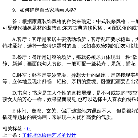
9、如何确定自己家墙画风格?
答：根据家庭装饰风格的种类来确定：中式装修风格，一般可
可配现代抽象题材的装饰画;东方古典装修风格，可配民俗的或
A.客厅：客厅是家居主要活动场所，客厅配画要求稳重，大
特殊爱好，选择一些特殊题材的画，比如喜欢宠物的朋友可以挂
B.餐厅：餐厅是进餐的场所，那就必须尽力体现出一种“欲
静、新鲜，画面能勾人食欲。一般可配一些花卉，果蔬，插花
C.卧室：卧室是美妙梦境、异想天开的温床，是嫁接现实与
等，立体地显现出舒畅、轻松、亲切的意境。卧室配画要凸出
D.书房：书房是主人个性的直接展现，是不可或缺的“软空
获女人的芳心一样，效果显而易见;也可以选择主人喜欢的特殊
E.休闲、走廊、玄关、偏厅:这些地方虽然不大，但是很好
插花等题材的装饰画，来展现主人优雅高贵的气质。
相关标签：
0
,
上一条：
了解墙体绘画艺术的设计