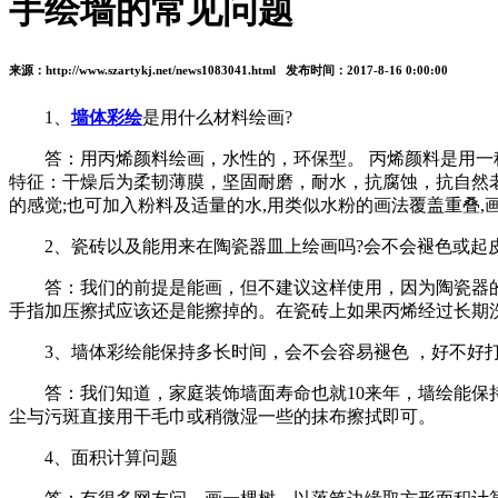
手绘墙的常见问题
来源：http://www.szartykj.net/news1083041.html 发布时间：2017-8-16 0:00:00
1、
墙体彩绘
是用什么材料绘画?
答：用丙烯颜料绘画，水性的，环保型。 丙烯颜料是用一种
特征：干燥后为柔韧薄膜，坚固耐磨，耐水，抗腐蚀，抗自然
的感觉;也可加入粉料及适量的水,用类似水粉的画法覆盖重叠
2、瓷砖以及能用来在陶瓷器皿上绘画吗?会不会褪色或起皮
答：我们的前提是能画，但不建议这样使用，因为陶瓷器的
手指加压擦拭应该还是能擦掉的。在瓷砖上如果丙烯经过长期
3、墙体彩绘能保持多长时间，会不会容易褪色 ，好不好打
答：我们知道，家庭装饰墙面寿命也就10来年，墙绘能保持
尘与污斑直接用干毛巾或稍微湿一些的抹布擦拭即可。
4、面积计算问题