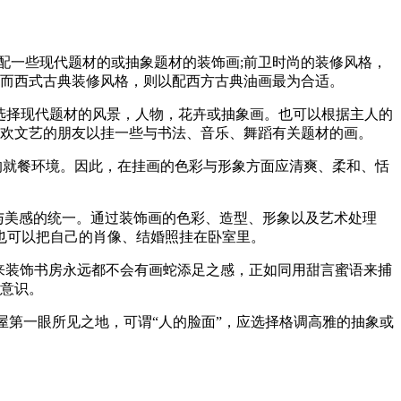
一些现代题材的或抽象题材的装饰画;前卫时尚的装修风格，
，而西式古典装修风格，则以配西方古典油画最为合适。
选择现代题材的风景，人物，花卉或抽象画。也可以根据主人的
喜欢文艺的朋友以挂一些与书法、音乐、舞蹈有关题材的画。
的就餐环境。因此，在挂画的色彩与形象方面应清爽、柔和、恬
与美感的统一。通过装饰画的色彩、造型、形象以及艺术处理
也可以把自己的肖像、结婚照挂在卧室里。
来装饰书房永远都不会有画蛇添足之感，正如同用甜言蜜语来捕
前意识。
第一眼所见之地，可谓“人的脸面”，应选择格调高雅的抽象或