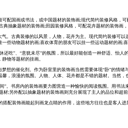
配国画或书法，或中国题材的装饰画;现代简约装修风格，可配
古典抽象题材的装饰画;田园装修风格，可配花卉题材的装饰画
气。古典装修的以风景，人物，花卉为主。现代简约装修可以
一些动物题材的画;喜欢体育的朋友可以挂一些运动题材的画;
休还吃”、“意犹未尽”的氛围，所以最好能创造一种舒适、怡人
，静物等题材的挂画。
梦想的催化剂。作为卧室里的装饰画当然需要体现“卧”的情绪
温馨，浪漫的氛围。人物、人体、花卉都是不错的题材。当然，
间”。书房内的装饰画要力图营造一种愉快的阅读氛围。用书法
题材;另外配以抽象题材的装饰画则充分展现了主人的品位和超
的搭配装饰画能起到画龙点睛的作用，这些地方往往也是客人进屋