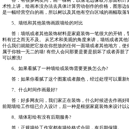
答：有很多网友问，画一棵树，以落笔边缘取方形面积计算
术性上讲，绘画本没办法去具体计算劳动创作的价格，图形边
是一幅经营空白的画，所以树以及其他有空白区域的画幅取落
5、墙纸和其他装饰画跟墙绘的对比
答：墙纸或者其他装饰材料是家庭装饰一笔很大的开销，譬
料有过之而无不及。 从艺术和美观的角度来讲，墙纸或者其
什么我们就能把它放在你想放的任何一面墙或者其他地方，使
属于你独一无二的墙! 有些人会问那要是要是损坏了或者弄脏
可以擦洗!
6、如果看腻了一种墙绘或装饰需要更换怎么办?
答：如果你看腻了这个图案或者颜色，经过处理可以重新绘
7、什么时间作画最好?
答：好多网友问，我们家正在装饰，什么时候进去作画好呢?
前期墙绘工作组已介入设计，后一种是根据家庭装饰来设计以
8、墙体彩绘有没有后期服务?
答：正规墙绘工作室都有墙绘格式合同，有后期保障。