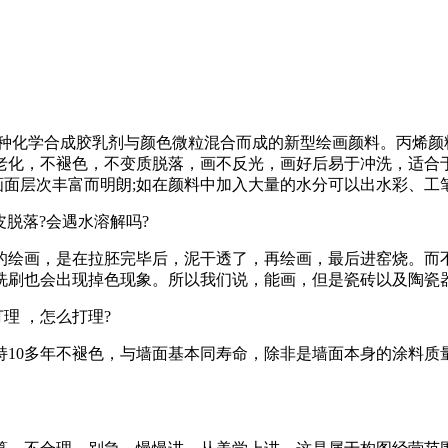
化学合成胶乳剂与颜色微粒混合而成的新型绘画颜料。丙烯颜料出
老化，不褪色，不变质脱落，画不反光，画好后易于冲洗，适合
,画面层次丰富而明朗;如在颜料中加入大量的水分可以出水彩、
脱落?会遇水溶解吗?
绘画，是在拉胚完毕后，泥干透了，再绘画，最后进窑烧。而不
洗刷也会出现掉色现象。所以我们说，能画，但是瓷砖以及陶瓷器
理 ，怎么打理?
10多年不褪色，与墙面基本同寿命，除非是墙面本身的涂料质