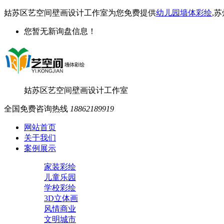
姑苏区艺空间壁画设计工作室为您免费提供
幼儿园墙体彩绘
,
您暂无新询盘信息！
姑苏区艺空间壁画设计工作室
全国免费咨询热线
18862189919
网站首页
关于我们
案例展示
家装彩绘
儿童乐园
学校彩绘
3D立体画
风情商业
文明城市