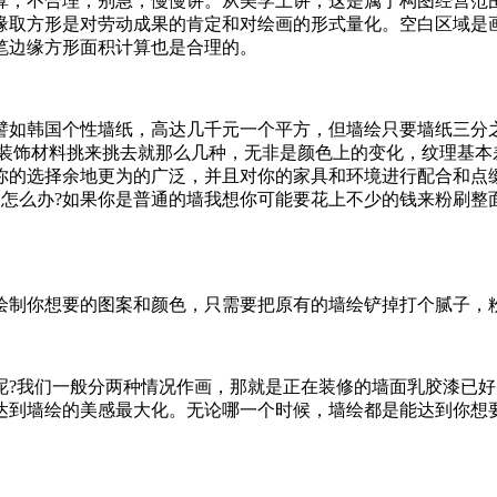
，不合理，别急，慢慢讲。从美学上讲，这是属于构图经营范围
缘取方形是对劳动成果的肯定和对绘画的形式量化。空白区域是
笔边缘方形面积计算也是合理的。
如韩国个性墙纸，高达几千元一个平方，但墙绘只要墙纸三分之
他装饰材料挑来挑去就那么几种，无非是颜色上的变化，纹理基本
你的选择余地更为的广泛，并且对你的家具和环境进行配合和点
了怎么办?如果你是普通的墙我想你可能要花上不少的钱来粉刷
制你想要的图案和颜色，只需要把原有的墙绘铲掉打个腻子，粉
我们一般分两种情况作画，那就是正在装修的墙面乳胶漆已好
达到墙绘的美感最大化。无论哪一个时候，墙绘都是能达到你想