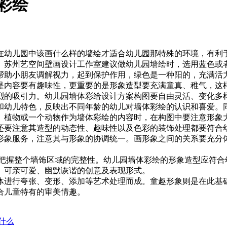
彩绘
在幼儿园中该画什么样的墙绘才适合幼儿园那特殊的环境，有利
。苏州艺空间壁画设计工作室建议做幼儿园墙绘时，选用蓝色或
帮助小朋友调解视力，起到保护作用，绿色是一种阳的，充满活
是内容要有趣味性，更重要的是形象造型要充满童真、稚气，这
烈的吸引力。幼儿园墙体彩给设计方案构图要自由灵活、变化多
和幼儿特色，反映出不同年龄的幼儿对墙体彩绘的认识和喜爱。同
、植物或一个动物作为墙体彩绘的内容时，在构图中要注意形象
还要注意其造型的动态性、趣味性以及色彩的装饰处理都要符合幼
形象服务，注意其与形象的协调统一。画形象之间的关系要充分
时把握整个墙饰区域的完整性。幼儿园墙体彩绘的形象造型应符合
、可亲可爱、幽默诙谐的创意及表现形式。
体进行夸张、变形、添加等艺术处理而成。童趣形象则是在此基
合儿童特有的审美情趣。
什么