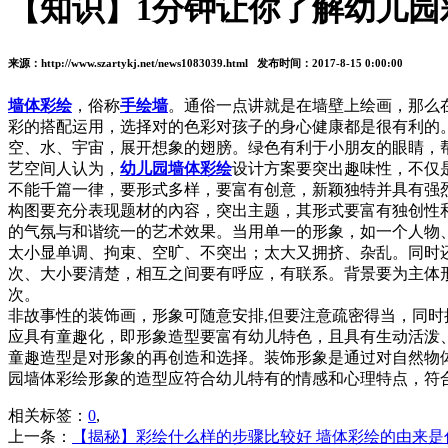
【知识】1分钟让你了解幼儿园
来源：http://www.szartykj.net/news1083039.html 发布时间：2017-8-15 0:00:00
墙体彩绘
，俗称
手绘墙
。通俗一点讲就是在墙壁上绘画，那么
彩的搭配运用，选择对的色彩对孩子的身心健康都是很有利的
空、水、宇宙，展开想象的翅膀。绿色有利于小朋友的眼睛，
艺空间人认为，
幼儿园墙体彩绘
设计方案要突出趣味性，不仅
不能千篇一律，要形式多样，要富有创意，新颖独特并具有强
构图要充分表现题材的內容，突出主题，其形式要富有独创性
的气氛与和谐统一的艺术效果。当用单一的形象，如一个人物
太小显单调、拘束、空旷、不突出；太大又拥挤、杂乱。同时
次、大小要清楚，相互之间要有呼应，有联系。背景要为主体
次。
非故事性的装饰画，形象可随意安排,但要注意疏密得当，同
应具有童趣化，即形象造型要富有幼儿特色，且具有生动活泼
童趣造型是对形象的再创造和选择。装饰形象是通过对自然物
园墙体彩绘形象的造型应符合幼儿特有的情感和心理特点，符
相关标签：
0
,
上一条：
【揭秘】彩绘什么样的步骤比较好 墙体彩绘的由来是