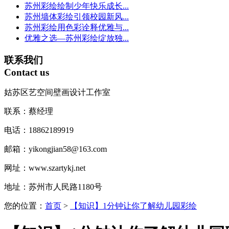
苏州彩绘绘制少年快乐成长...
苏州墙体彩绘引领校园新风...
苏州彩绘用色彩诠释优雅与...
优雅之选—苏州彩绘绽放独...
联系我们
Contact us
姑苏区艺空间壁画设计工作室
联系：蔡经理
电话：18862189919
邮箱：yikongjian58@163.com
网址：www.szartykj.net
地址：苏州市人民路1180号
您的位置：
首页
>
【知识】1分钟让你了解幼儿园彩绘