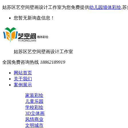
姑苏区艺空间壁画设计工作室为您免费提供
幼儿园墙体彩绘
,
您暂无新询盘信息！
姑苏区艺空间壁画设计工作室
全国免费咨询热线
18862189919
网站首页
关于我们
案例展示
家装彩绘
儿童乐园
学校彩绘
3D立体画
风情商业
文明城市