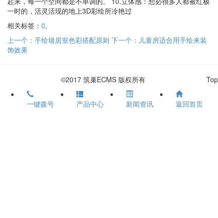
起来，每一个空间都是不单调的。 10.立体感：想必很多人都被红极
一时的，活灵活现的地上3D彩绘所冷艳过
相关标签：
0
,
上一个：手绘墙居室色彩搭配原则
下一个：儿童房适合用手绘来装
饰效果
©2017 筑巢ECMS 版权所有
Top
一键拨号
产品中心
新闻资讯
返回首页