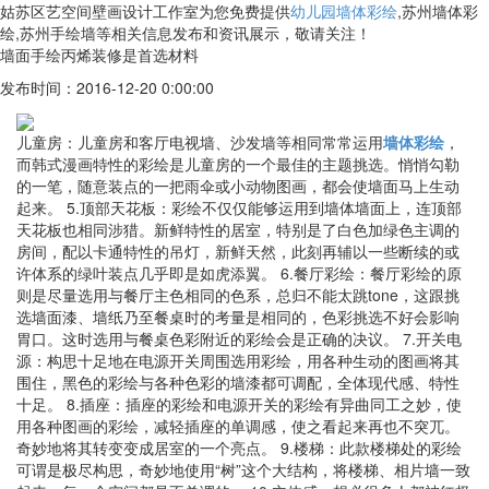
姑苏区艺空间壁画设计工作室为您免费提供
幼儿园墙体彩绘
,苏州墙体彩
绘,苏州手绘墙等相关信息发布和资讯展示，敬请关注！
墙面手绘丙烯装修是首选材料
发布时间：2016-12-20 0:00:00
儿童房：儿童房和客厅电视墙、沙发墙等相同常常运用
墙体彩绘
，
而韩式漫画特性的彩绘是儿童房的一个最佳的主题挑选。悄悄勾勒
的一笔，随意装点的一把雨伞或小动物图画，都会使墙面马上生动
起来。 5.顶部天花板：彩绘不仅仅能够运用到墙体墙面上，连顶部
天花板也相同涉猎。新鲜特性的居室，特别是了白色加绿色主调的
房间，配以卡通特性的吊灯，新鲜天然，此刻再辅以一些断续的或
许体系的绿叶装点几乎即是如虎添翼。 6.餐厅彩绘：餐厅彩绘的原
则是尽量选用与餐厅主色相同的色系，总归不能太跳tone，这跟挑
选墙面漆、墙纸乃至餐桌时的考量是相同的，色彩挑选不好会影响
胃口。这时选用与餐桌色彩附近的彩绘会是正确的决议。 7.开关电
源：构思十足地在电源开关周围选用彩绘，用各种生动的图画将其
围住，黑色的彩绘与各种色彩的墙漆都可调配，全体现代感、特性
十足。 8.插座：插座的彩绘和电源开关的彩绘有异曲同工之妙，使
用各种图画的彩绘，减轻插座的单调感，使之看起来再也不突兀。
奇妙地将其转变变成居室的一个亮点。 9.楼梯：此款楼梯处的彩绘
可谓是极尽构思，奇妙地使用“树”这个大结构，将楼梯、相片墙一致