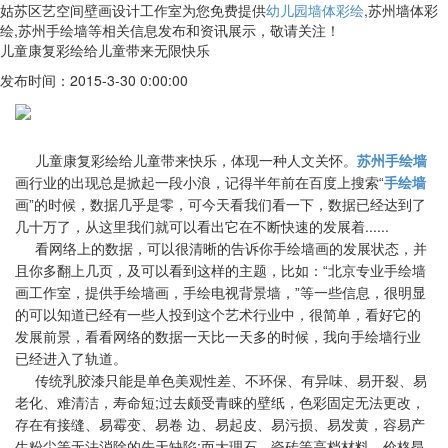
姑苏区艺空间壁画设计工作室为您免费提供
幼儿园墙体彩绘
,苏州墙体彩
绘,苏州手绘墙等相关信息发布和资讯展示，敬请关注！
儿童康复彩绘给儿童带来无限快乐
发布时间：2015-3-30 0:00:00
儿童康复彩绘给儿童带来快乐，体现一种人文关怀。
苏州手绘墙
“
画行业的出现总是掀起一段小浪，记得半年前在百度上搜索
手绘墙
”
画
的时
候，数据几乎是零，可今天看我们看一下，数据已经达到了
......
几十万了，从这里我们
就可以看出它在不断快速的发展着
看网络上的数据，可以很清晰的告诉你手绘墙画的发展状态，并
“
且你多翻上几
页，及可以看到这样的主题，比如：
北京专业手绘墙
”
画工作室，提供手绘墙画，手
绘电视背景墙，
等一些信息，很明显
的可以知道已经有一些人投到这个艺术行业
中，很简单，看好它的
发展前景，看看网络的数据一天比一天多的时候，我向手绘
墙行业
已经进入了轨道。
传统乳胶漆只能是单色美观性差、不环保、有异味、易开裂、易
;
老化、难清
洁，寿命短
过去颇受青睐的壁纸，色彩固定无法更改，
存在有接缝、易霉变、易卷
边、易起皮、易污损、易发黄，容易产
;
生粉尘等无法消除的先天缺陷
而大理石、瓷
砖等高档材料，价格昂