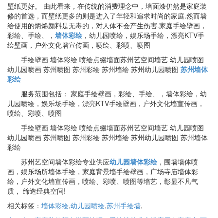
壁纸更好。 由此看来，在传统的消费理念中，墙面漆仍然是家庭装
修的首选，而壁纸更多的则是进入了年轻和追求时尚的家庭.然而墙
绘使用的炳烯颜料是无毒的，对人体不会产生伤害.家庭手绘壁画，
彩绘、手绘、，
墙体彩绘
，幼儿园喷绘，娱乐场手绘，漂亮KTV手
绘壁画，户外文化墙宣传画，喷绘、彩喷、喷图
手绘壁画 墙体彩绘 喷绘点缀墙面苏州艺空间墙艺 幼儿园喷图
幼儿园喷画 苏州喷图 苏州彩绘 苏州墙绘 苏州幼儿园喷图
苏州墙体
彩绘
服务范围包括： 家庭手绘壁画，彩绘、手绘、，墙体彩绘，幼
儿园喷绘，娱乐场手绘，漂亮KTV手绘壁画，户外文化墙宣传画，
喷绘、彩喷、喷图
手绘壁画 墙体彩绘 喷绘点缀墙面苏州艺空间墙艺 幼儿园喷图
幼儿园喷画 苏州喷图 苏州彩绘 苏州墙绘 苏州幼儿园喷图 苏州墙体
彩绘
苏州艺空间墙体彩绘专业供应
幼儿园墙体彩绘
，围墙墙体喷
画，娱乐场所墙体手绘，家庭背景墙手绘壁画，广场寺庙墙体彩
绘，户外文化墙宣传画，喷绘、彩喷、喷图等墙艺，彰显不凡气
质， 缔造经典空间!
相关标签：
墙体彩绘
,
幼儿园喷绘
,
苏州手绘墙
,