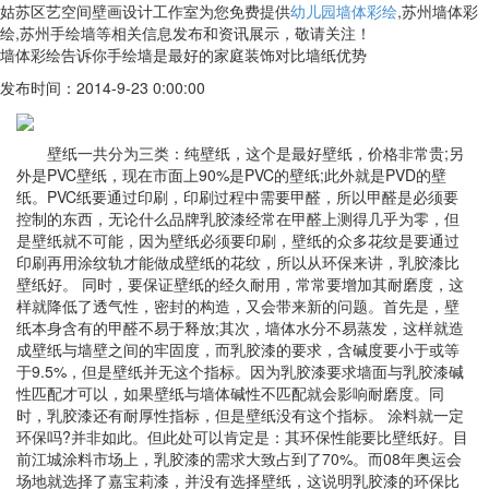
姑苏区艺空间壁画设计工作室为您免费提供
幼儿园墙体彩绘
,苏州墙体彩
绘,苏州手绘墙等相关信息发布和资讯展示，敬请关注！
墙体彩绘告诉你手绘墙是最好的家庭装饰对比墙纸优势
发布时间：2014-9-23 0:00:00
壁纸一共分为三类：纯壁纸，这个是最好壁纸，价格非常贵;另
外是PVC壁纸，现在市面上90%是PVC的壁纸;此外就是PVD的壁
纸。PVC纸要通过印刷，印刷过程中需要甲醛，所以甲醛是必须要
控制的东西，无论什么品牌乳胶漆经常在甲醛上测得几乎为零，但
是壁纸就不可能，因为壁纸必须要印刷，壁纸的众多花纹是要通过
印刷再用涂纹轨才能做成壁纸的花纹，所以从环保来讲，乳胶漆比
壁纸好。 同时，要保证壁纸的经久耐用，常常要增加其耐磨度，这
样就降低了透气性，密封的构造，又会带来新的问题。首先是，壁
纸本身含有的甲醛不易于释放;其次，墙体水分不易蒸发，这样就造
成壁纸与墙壁之间的牢固度，而乳胶漆的要求，含碱度要小于或等
于9.5%，但是壁纸并无这个指标。因为乳胶漆要求墙面与乳胶漆碱
性匹配才可以，如果壁纸与墙体碱性不匹配就会影响耐磨度。同
时，乳胶漆还有耐厚性指标，但是壁纸没有这个指标。 涂料就一定
环保吗?并非如此。但此处可以肯定是：其环保性能要比壁纸好。目
前江城涂料市场上，乳胶漆的需求大致占到了70%。而08年奥运会
场地就选择了嘉宝莉漆，并没有选择壁纸，这说明乳胶漆的环保比